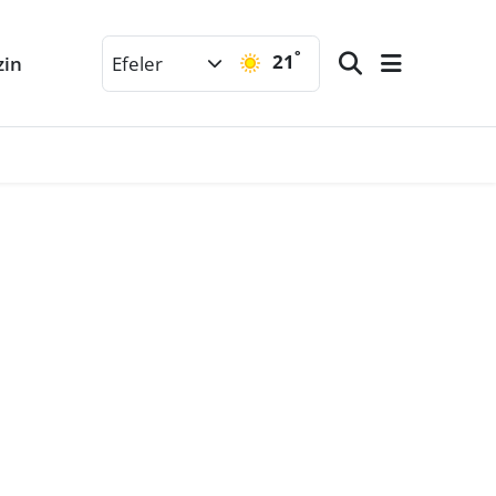
°
21
zin
Efeler