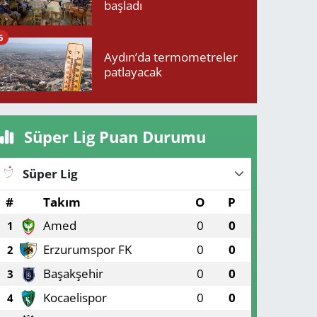
başladı
6
Aydın’da termometreler
patlayacak
Süper Lig Puan Durumu
Süper Lig
#
Takım
O
P
Amed
0
0
1
Erzurumspor FK
0
0
2
Başakşehir
0
0
3
Kocaelispor
0
0
4