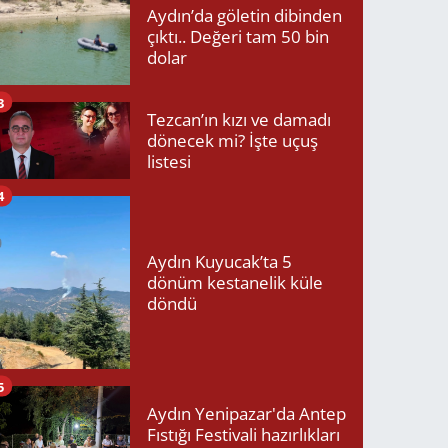
Aydın’da göletin dibinden
çıktı.. Değeri tam 50 bin
dolar
3
Tezcan’ın kızı ve damadı
dönecek mi? İşte uçuş
listesi
4
Aydın Kuyucak’ta 5
dönüm kestanelik küle
döndü
5
Aydın Yenipazar'da Antep
Fıstığı Festivali hazırlıkları