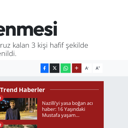
lenmesi
z kalan 3 kişi hafif şekilde
nildi.
-
+
A
A
Trend Haberler
1
Nazilli’yi yasa boğan acı
haber: 16 Yaşındaki
Mustafa yaşam
mücadelesini kaybetti!
2