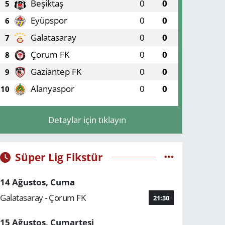
Beşiktaş
0
0
5
Eyüpspor
0
0
6
Galatasaray
0
0
7
Çorum FK
0
0
8
Gaziantep FK
0
0
9
Alanyaspor
0
0
10
Detaylar için tıklayın
Süper Lig Fikstür
14 Ağustos, Cuma
Galatasaray - Çorum FK
21:30
15 Ağustos, Cumartesi