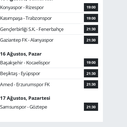
Konyaspor - Rizespor
19:00
Kasımpaşa - Trabzonspor
19:00
Gençlerbirliği S.K. - Fenerbahçe
21:30
Gaziantep FK - Alanyaspor
21:30
16 Ağustos, Pazar
Başakşehir - Kocaelispor
19:00
Beşiktaş - Eyüpspor
21:30
Amed - Erzurumspor FK
21:30
17 Ağustos, Pazartesi
Samsunspor - Göztepe
21:30