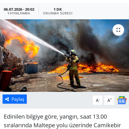
06.07.2026 - 20:02
1 DK
Manisa
YAYINLANMA
OKUNMA SÜRESI
Muğla
Politika
Uşak
Paylaş
-
+
A
A
Edinilen bilgiye göre, yangın, saat 13.00
sıralarında Maltepe yolu üzerinde Camikebir