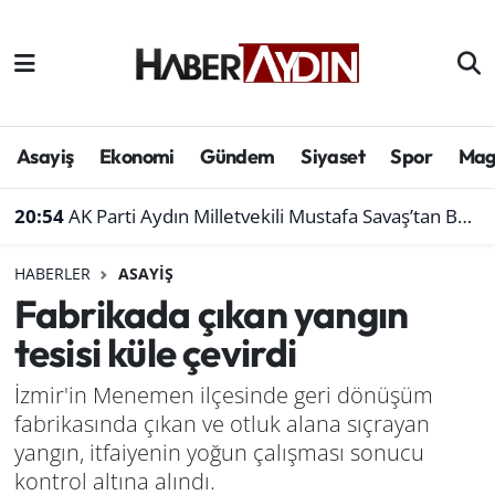
Afyonkarahisar
Aydın Hava Durumu
Bilim ve teknoloji
Aydın Trafik Yoğunluk Haritası
Asayiş
Ekonomi
Gündem
Siyaset
Spor
Mag
Çevre
Süper Lig Puan Durumu ve Fikstür
20:54
AK Parti Aydın Milletvekili Mustafa Savaş’tan Bakan Yumaklı’ya ziyaret
Denizli
Tüm Manşetler
HABERLER
ASAYIŞ
Fabrikada çıkan yangın
Genel
Son Dakika Haberleri
tesisi küle çevirdi
Haber
Haber Arşivi
İzmir'in Menemen ilçesinde geri dönüşüm
fabrikasında çıkan ve otluk alana sıçrayan
Izmir
yangın, itfaiyenin yoğun çalışması sonucu
Kütahya
kontrol altına alındı.