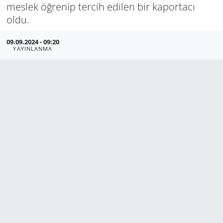
meslek öğrenip tercih edilen bir kaportacı
Manisa
oldu.
09.09.2024 - 09:20
Muğla
YAYINLANMA
Politika
Uşak