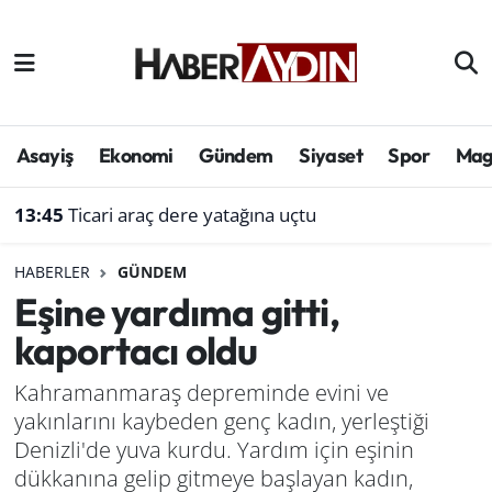
Afyonkarahisar
Aydın Hava Durumu
Bilim ve teknoloji
Aydın Trafik Yoğunluk Haritası
Asayiş
Ekonomi
Gündem
Siyaset
Spor
Mag
Çevre
Süper Lig Puan Durumu ve Fikstür
13:45
Ticari araç dere yatağına uçtu
Denizli
Tüm Manşetler
HABERLER
GÜNDEM
Eşine yardıma gitti,
Genel
Son Dakika Haberleri
kaportacı oldu
Haber
Haber Arşivi
Kahramanmaraş depreminde evini ve
yakınlarını kaybeden genç kadın, yerleştiği
Izmir
Denizli'de yuva kurdu. Yardım için eşinin
Kütahya
dükkanına gelip gitmeye başlayan kadın,