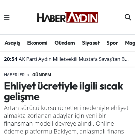
Afyonkarahisar
Aydın Hava Durumu
Bilim ve teknoloji
Aydın Trafik Yoğunluk Haritası
Asayiş
Ekonomi
Gündem
Siyaset
Spor
Mag
Çevre
Süper Lig Puan Durumu ve Fikstür
20:54
AK Parti Aydın Milletvekili Mustafa Savaş’tan Bakan Yumaklı’ya ziyaret
Denizli
Tüm Manşetler
HABERLER
GÜNDEM
Ehliyet ücretiyle ilgili sıcak
Genel
Son Dakika Haberleri
gelişme
Haber
Haber Arşivi
Artan sürücü kursu ücretleri nedeniyle ehliyet
almakta zorlanan adaylar için yeni bir
Izmir
finansman modeli devreye alındı. Online
Kütahya
ödeme platformu Bakiyem, anlaşmalı finans