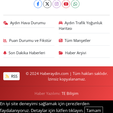
Aydın Hava Durumu
Aydın Trafik Yoğunluk
Haritası
Puan Durumu ve Fikstür
Tüm Manşetler
Son Dakika Haberleri
Haber Arşivi
© 2024 Haberaydin.com | Tüm hakları saklıdır.
RSS
İzinsiz kopyalanamaz.
Haber Yazılımı:
TE Bilişim
En iyi site deneyimi sağlamak için çerezlerden
faydalanıyoruz. Detaylar için lütfen tıklayın.
Tamam