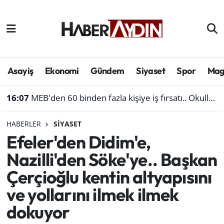
Afyonkarahisar
Aydın Hava Durumu
Bilim ve teknoloji
Aydın Trafik Yoğunluk Haritası
Asayiş
Ekonomi
Gündem
Siyaset
Spor
Mag
Çevre
Süper Lig Puan Durumu ve Fikstür
16:07
MEB'den 60 binden fazla kişiye iş fırsatı.. Okullara personel alınacak
Denizli
Tüm Manşetler
HABERLER
SIYASET
Efeler'den Didim'e,
Genel
Son Dakika Haberleri
Nazilli'den Söke'ye.. Başkan
Haber
Haber Arşivi
Çerçioğlu kentin altyapısını
ve yollarını ilmek ilmek
Izmir
dokuyor
Kütahya