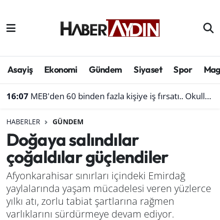
Afyonkarahisar
Aydın Hava Durumu
Bilim ve teknoloji
Aydın Trafik Yoğunluk Haritası
Asayiş
Ekonomi
Gündem
Siyaset
Spor
Mag
Çevre
Süper Lig Puan Durumu ve Fikstür
16:07
MEB'den 60 binden fazla kişiye iş fırsatı.. Okullara personel alınacak
Denizli
Tüm Manşetler
HABERLER
GÜNDEM
Doğaya salındılar
Genel
Son Dakika Haberleri
çoğaldılar güçlendiler
Haber
Haber Arşivi
Afyonkarahisar sınırları içindeki Emirdağ
yaylalarında yaşam mücadelesi veren yüzlerce
Izmir
yılkı atı, zorlu tabiat şartlarına rağmen
Kütahya
varlıklarını sürdürmeye devam ediyor.