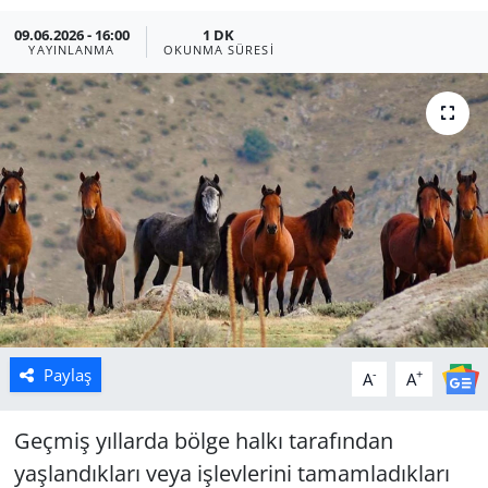
09.06.2026 - 16:00
1 DK
Manisa
YAYINLANMA
OKUNMA SÜRESI
Muğla
Politika
Uşak
Paylaş
-
+
A
A
Geçmiş yıllarda bölge halkı tarafından
yaşlandıkları veya işlevlerini tamamladıkları