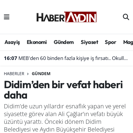
Afyonkarahisar
Aydın Hava Durumu
Bilim ve teknoloji
Aydın Trafik Yoğunluk Haritası
Asayiş
Ekonomi
Gündem
Siyaset
Spor
Mag
Çevre
Süper Lig Puan Durumu ve Fikstür
16:07
MEB'den 60 binden fazla kişiye iş fırsatı.. Okullara personel alınacak
Denizli
Tüm Manşetler
HABERLER
GÜNDEM
Didim’den bir vefat haberi
Genel
Son Dakika Haberleri
daha
Haber
Haber Arşivi
Didim’de uzun yıllardır esnaflık yapan ve yerel
siyasette görev alan Ali Çağlar’ın vefatı büyük
Izmir
üzüntü yarattı. Önceki dönem Didim
Kütahya
Belediyesi ve Aydın Büyükşehir Belediyesi