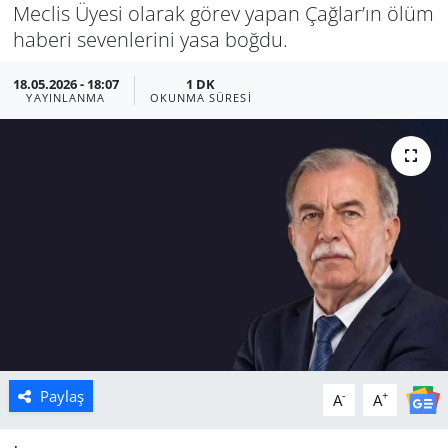
Meclis Üyesi olarak görev yapan Çağlar’ın ölüm
Manisa
haberi sevenlerini yasa boğdu.
18.05.2026 - 18:07
1 DK
Muğla
YAYINLANMA
OKUNMA SÜRESI
Politika
Uşak
Paylaş
-
+
A
A