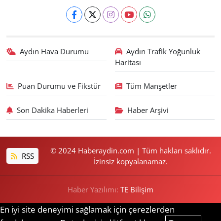
Aydın Hava Durumu
Aydın Trafik Yoğunluk
Haritası
Puan Durumu ve Fikstür
Tüm Manşetler
Son Dakika Haberleri
Haber Arşivi
© 2024 Haberaydin.com | Tüm hakları saklıdır.
RSS
İzinsiz kopyalanamaz.
Haber Yazılımı:
TE Bilişim
En iyi site deneyimi sağlamak için çerezlerden