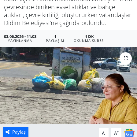
çevresinde biriken evsel atıklar ve bahçe
Manisa
atıkları, çevre kirliliği oluştururken vatandaşlar
Didim Belediyesi’ne çağrıda bulundu.
Muğla
03.06.2026 - 11:03
1
1 DK
YAYINLANMA
PAYLAŞIM
OKUNMA SÜRESI
Politika
Uşak
Paylaş
-
+
A
A