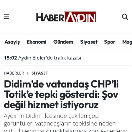
Afyonkarahisar
Aydın Hava Durumu
Bilim ve teknoloji
Aydın Trafik Yoğunluk Haritası
Asayiş
Ekonomi
Gündem
Siyaset
Spor
Mag
Çevre
Süper Lig Puan Durumu ve Fikstür
15:02
Aydın Efeler’de trafik kazası
Denizli
Tüm Manşetler
HABERLER
SIYASET
Didim’de vatandaş CHP’li
Genel
Son Dakika Haberleri
Totik’e tepki gösterdi: Şov
Haber
Haber Arşivi
değil hizmet istiyoruz
Izmir
Aydın’ın Didim ilçesinde çekilen çöp
görüntüleri vatandaşların tepkisine neden
Kütahya
oldu. İlçenin farklı noktalarında konteynerlerin