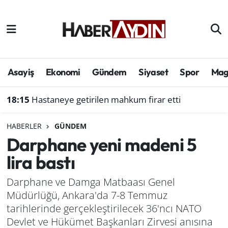
Afyonkarahisar
Aydın Hava Durumu
Bilim ve teknoloji
Aydın Trafik Yoğunluk Haritası
Asayiş
Ekonomi
Gündem
Siyaset
Spor
Mag
Çevre
Süper Lig Puan Durumu ve Fikstür
18:15
Hastaneye getirilen mahkum firar etti
Denizli
Tüm Manşetler
HABERLER
GÜNDEM
Darphane yeni madeni 5
Genel
Son Dakika Haberleri
lira bastı
Haber
Haber Arşivi
Darphane ve Damga Matbaası Genel
Müdürlüğü, Ankara'da 7-8 Temmuz
Izmir
tarihlerinde gerçekleştirilecek 36'ncı NATO
Kütahya
Devlet ve Hükümet Başkanları Zirvesi anısına