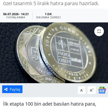
özel tasarımlı 5 liralık hatıra parası hazırladı.
Manisa
06.07.2026 - 14:21
1 DK
YAYINLANMA
OKUNMA SÜRESI
Muğla
Politika
Uşak
Paylaş
-
+
A
A
İlk etapta 100 bin adet basılan hatıra para,