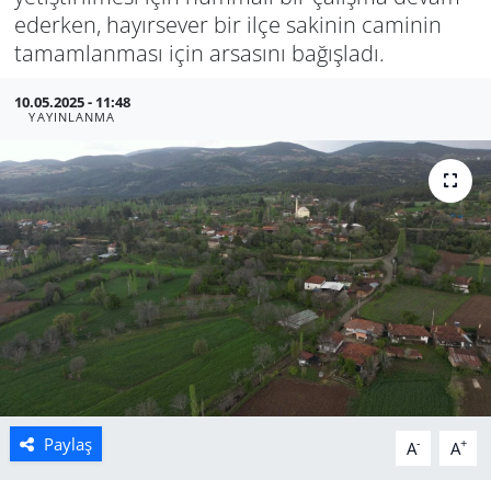
ederken, hayırsever bir ilçe sakinin caminin
Manisa
tamamlanması için arsasını bağışladı.
Muğla
10.05.2025 - 11:48
YAYINLANMA
Politika
Uşak
Paylaş
-
+
A
A