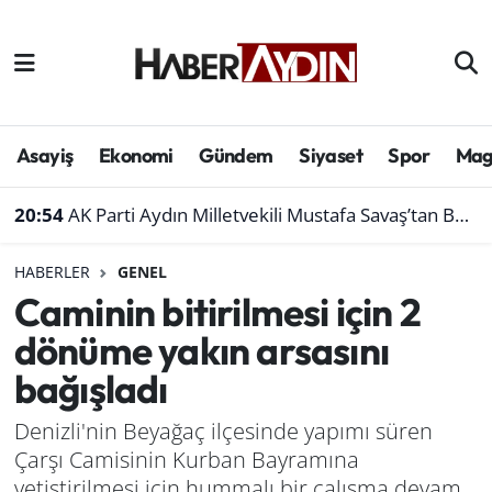
Afyonkarahisar
Aydın Hava Durumu
Bilim ve teknoloji
Aydın Trafik Yoğunluk Haritası
Asayiş
Ekonomi
Gündem
Siyaset
Spor
Mag
Çevre
Süper Lig Puan Durumu ve Fikstür
20:54
AK Parti Aydın Milletvekili Mustafa Savaş’tan Bakan Yumaklı’ya ziyaret
Denizli
Tüm Manşetler
HABERLER
GENEL
Caminin bitirilmesi için 2
Genel
Son Dakika Haberleri
dönüme yakın arsasını
Haber
Haber Arşivi
bağışladı
Izmir
Denizli'nin Beyağaç ilçesinde yapımı süren
Çarşı Camisinin Kurban Bayramına
Kütahya
yetiştirilmesi için hummalı bir çalışma devam