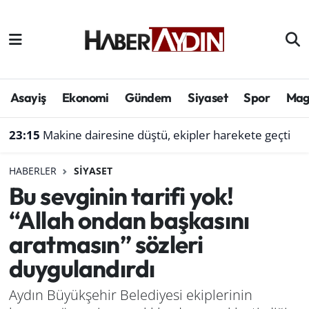
Afyonkarahisar
Aydın Hava Durumu
Bilim ve teknoloji
Aydın Trafik Yoğunluk Haritası
Asayiş
Ekonomi
Gündem
Siyaset
Spor
Mag
Çevre
Süper Lig Puan Durumu ve Fikstür
23:15
Makine dairesine düştü, ekipler harekete geçti
Denizli
Tüm Manşetler
HABERLER
SIYASET
Bu sevginin tarifi yok!
Genel
Son Dakika Haberleri
“Allah ondan başkasını
Haber
Haber Arşivi
aratmasın” sözleri
duygulandırdı
Izmir
Aydın Büyükşehir Belediyesi ekiplerinin
Kütahya