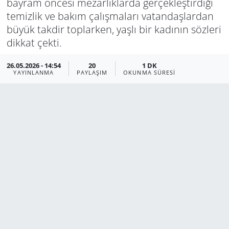
bayram öncesi mezarlıklarda gerçekleştirdiği
temizlik ve bakım çalışmaları vatandaşlardan
Manisa
büyük takdir toplarken, yaşlı bir kadının sözleri
dikkat çekti.
Muğla
26.05.2026 - 14:54
20
1 DK
Politika
YAYINLANMA
PAYLAŞIM
OKUNMA SÜRESI
Uşak