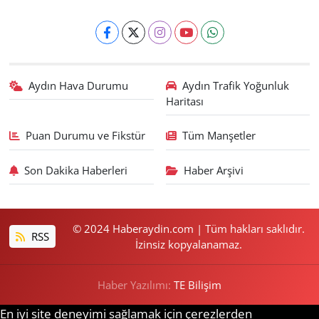
Aydın Hava Durumu
Aydın Trafik Yoğunluk
Haritası
Puan Durumu ve Fikstür
Tüm Manşetler
Son Dakika Haberleri
Haber Arşivi
© 2024 Haberaydin.com | Tüm hakları saklıdır.
RSS
İzinsiz kopyalanamaz.
Haber Yazılımı:
TE Bilişim
En iyi site deneyimi sağlamak için çerezlerden