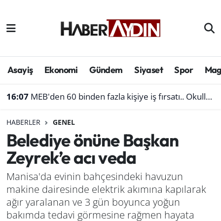
Afyonkarahisar
Aydın Hava Durumu
Bilim ve teknoloji
Aydın Trafik Yoğunluk Haritası
Asayiş
Ekonomi
Gündem
Siyaset
Spor
Mag
Çevre
Süper Lig Puan Durumu ve Fikstür
16:07
MEB'den 60 binden fazla kişiye iş fırsatı.. Okullara personel alınacak
Denizli
Tüm Manşetler
HABERLER
GENEL
Belediye önüne Başkan
Genel
Son Dakika Haberleri
Zeyrek’e acı veda
Haber
Haber Arşivi
Manisa'da evinin bahçesindeki havuzun
makine dairesinde elektrik akımına kapılarak
Izmir
ağır yaralanan ve 3 gün boyunca yoğun
Kütahya
bakımda tedavi görmesine rağmen hayata