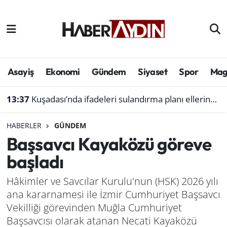
Afyonkarahisar
Aydın Hava Durumu
Bilim ve teknoloji
Aydın Trafik Yoğunluk Haritası
Asayiş
Ekonomi
Gündem
Siyaset
Spor
Mag
Çevre
Süper Lig Puan Durumu ve Fikstür
13:37
Kuşadası’nda ifadeleri sulandırma planı ellerinde patladı.. Ferdi Zenginoğlu'nun maddi gücü söylemleri çürüttü
Denizli
Tüm Manşetler
HABERLER
GÜNDEM
Başsavcı Kayaközü göreve
Genel
Son Dakika Haberleri
başladı
Haber
Haber Arşivi
Hâkimler ve Savcılar Kurulu'nun (HSK) 2026 yılı
ana kararnamesi ile İzmir Cumhuriyet Başsavcı
Izmir
Vekilliği görevinden Muğla Cumhuriyet
Kütahya
Başsavcısı olarak atanan Necati Kayaközü