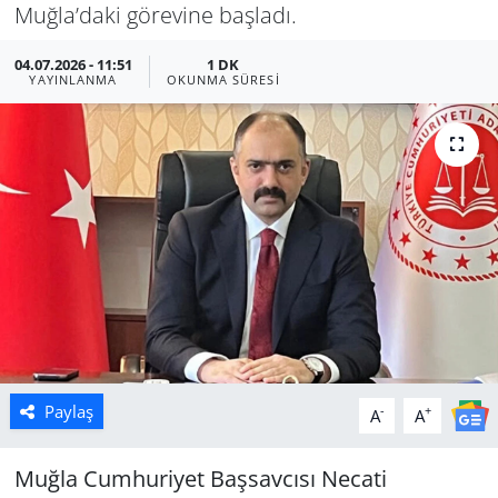
Muğla’daki görevine başladı.
Manisa
04.07.2026 - 11:51
1 DK
YAYINLANMA
OKUNMA SÜRESI
Muğla
Politika
Uşak
Paylaş
-
+
A
A
Muğla Cumhuriyet Başsavcısı Necati