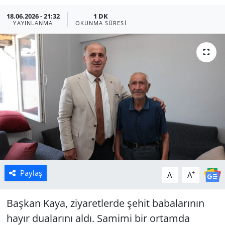
18.06.2026 - 21:32
1 DK
Manisa
YAYINLANMA
OKUNMA SÜRESI
Muğla
Politika
Uşak
Paylaş
-
+
A
A
Başkan Kaya, ziyaretlerde şehit babalarının
hayır dualarını aldı. Samimi bir ortamda