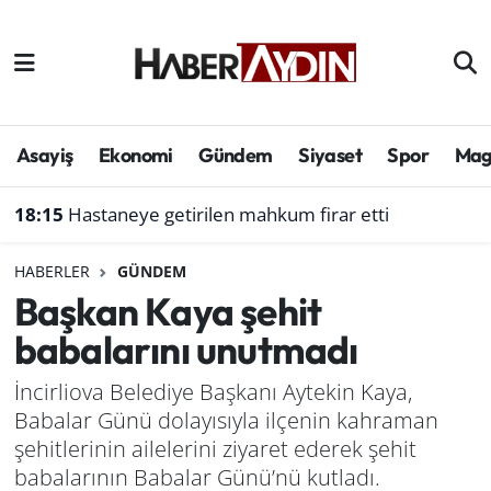
Afyonkarahisar
Aydın Hava Durumu
Bilim ve teknoloji
Aydın Trafik Yoğunluk Haritası
Asayiş
Ekonomi
Gündem
Siyaset
Spor
Mag
Çevre
Süper Lig Puan Durumu ve Fikstür
18:15
Hastaneye getirilen mahkum firar etti
Denizli
Tüm Manşetler
HABERLER
GÜNDEM
Başkan Kaya şehit
Genel
Son Dakika Haberleri
babalarını unutmadı
Haber
Haber Arşivi
İncirliova Belediye Başkanı Aytekin Kaya,
Babalar Günü dolayısıyla ilçenin kahraman
Izmir
şehitlerinin ailelerini ziyaret ederek şehit
Kütahya
babalarının Babalar Günü’nü kutladı.