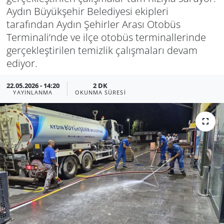
Aydın Büyükşehir Belediyesi ekipleri
Manisa
tarafından Aydın Şehirler Arası Otobüs
Terminali’nde ve ilçe otobüs terminallerinde
Muğla
gerçekleştirilen temizlik çalışmaları devam
ediyor.
Politika
22.05.2026 - 14:20
2 DK
Uşak
YAYINLANMA
OKUNMA SÜRESI