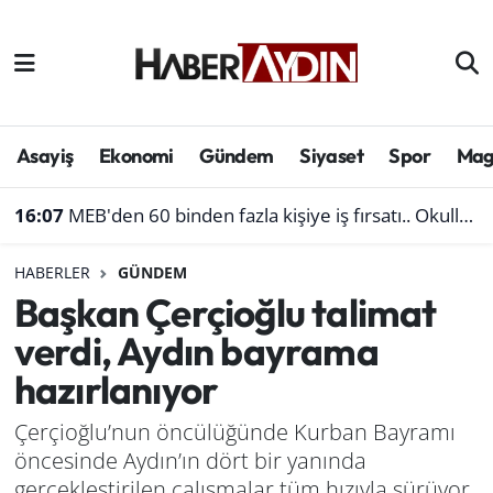
Afyonkarahisar
Aydın Hava Durumu
Bilim ve teknoloji
Aydın Trafik Yoğunluk Haritası
Asayiş
Ekonomi
Gündem
Siyaset
Spor
Mag
Çevre
Süper Lig Puan Durumu ve Fikstür
16:07
MEB'den 60 binden fazla kişiye iş fırsatı.. Okullara personel alınacak
Denizli
Tüm Manşetler
HABERLER
GÜNDEM
Başkan Çerçioğlu talimat
Genel
Son Dakika Haberleri
verdi, Aydın bayrama
Haber
Haber Arşivi
hazırlanıyor
Izmir
Çerçioğlu’nun öncülüğünde Kurban Bayramı
öncesinde Aydın’ın dört bir yanında
Kütahya
gerçekleştirilen çalışmalar tüm hızıyla sürüyor.