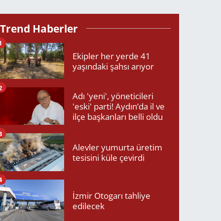
Trend Haberler
1
Ekipler her yerde 41
yaşındaki şahsı arıyor
2
Adı 'yeni', yöneticileri
'eski' parti! Aydın’da il ve
ilçe başkanları belli oldu
3
Alevler yumurta üretim
tesisini küle çevirdi
4
İzmir Otogarı tahliye
edilecek