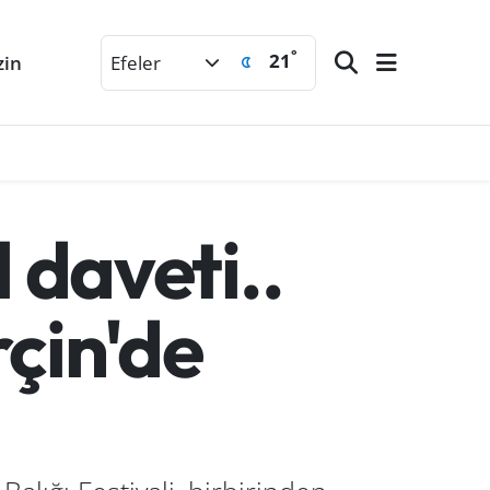
°
21
zin
Efeler
 daveti..
rçin'de