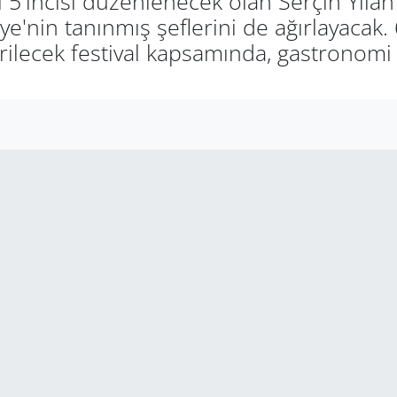
 5'incisi düzenlenecek olan Serçin Yılan B
kiye'nin tanınmış şeflerini de ağırlayacak
irilecek festival kapsamında, gastronomi