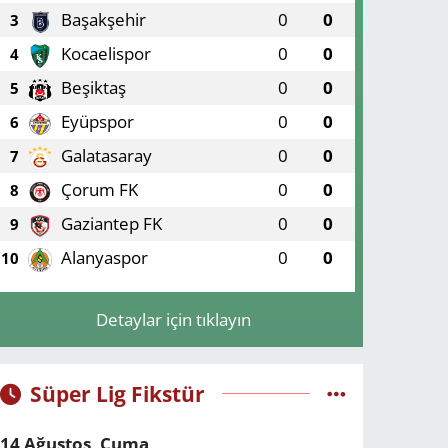
Başakşehir
0
0
3
Kocaelispor
0
0
4
Beşiktaş
0
0
5
Eyüpspor
0
0
6
Galatasaray
0
0
7
Çorum FK
0
0
8
Gaziantep FK
0
0
9
Alanyaspor
0
0
10
Detaylar için tıklayın
Süper Lig Fikstür
14 Ağustos, Cuma