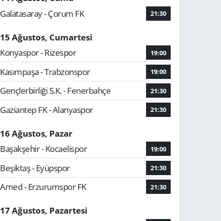
Galatasaray - Çorum FK
21:30
15 Ağustos, Cumartesi
Konyaspor - Rizespor
19:00
Kasımpaşa - Trabzonspor
19:00
Gençlerbirliği S.K. - Fenerbahçe
21:30
Gaziantep FK - Alanyaspor
21:30
16 Ağustos, Pazar
Başakşehir - Kocaelispor
19:00
Beşiktaş - Eyüpspor
21:30
Amed - Erzurumspor FK
21:30
17 Ağustos, Pazartesi