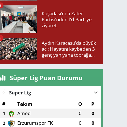
5
Kuşadası’nda Zafer
Partisi’nden İYİ Parti’ye
ziyaret
6
Aydın Karacasu’da büyük
acı: Hayatını kaybeden 3
genç yan yana toprağa
verildi
Süper Lig Puan Durumu
Süper Lig
#
Takım
O
P
Amed
0
0
1
Erzurumspor FK
0
0
2