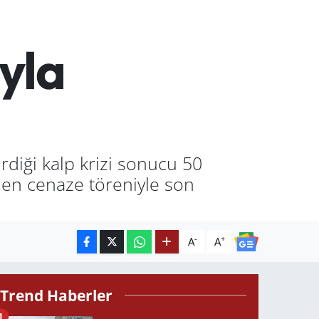
yla
rdiği kalp krizi sonucu 50
enen cenaze töreniyle son
-
+
A
A
Trend Haberler
1