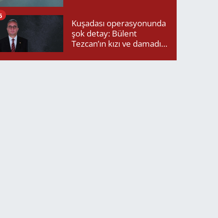
6
Kuşadası operasyonunda
şok detay: Bülent
Tezcan’ın kızı ve damadı
da listede