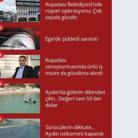
Kuşadası Belediyesi’nde
rüşvet operasyonu: Çok
sayıda gözaltı
2
Ege’de şiddetli sarsıntı
3
Kuşadası
soruşturmasında ünlü iş
insanı da gözaltına alındı
4
Aydın’da göletin dibinden
çıktı.. Değeri tam 50 bin
dolar
5
Sürücülerin dikkate..
Aydın istikameti kapandı