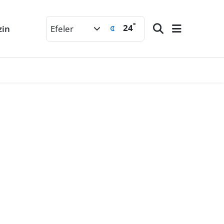
°
24
zin
Efeler