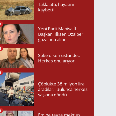
Takla attı, hayatını
kaybetti
3
Yeni Parti Manisa İl
Başkanı İlksen Özalper
gözaltına alındı
4
Söke diken üstünde..
Herkes onu arıyor
5
Çöplükte 38 milyon lira
aradılar.. Bulunca herkes
şaşkına döndü
6
Emine teyze mektup