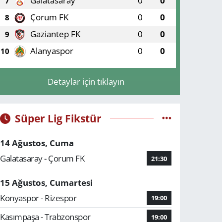
Galatasaray
0
0
7
Çorum FK
0
0
8
Gaziantep FK
0
0
9
Alanyaspor
0
0
10
Detaylar için tıklayın
Süper Lig Fikstür
14 Ağustos, Cuma
Galatasaray - Çorum FK
21:30
15 Ağustos, Cumartesi
Konyaspor - Rizespor
19:00
Kasımpaşa - Trabzonspor
19:00