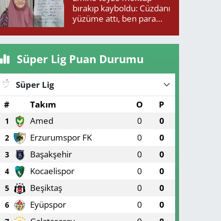
bırakıp kayboldu: Cüzdanı
yüzüme attı, ben para
isteyince yüzüme attı
Süper Lig Puan Durumu
Süper Lig
#
Takım
O
P
Amed
0
0
1
Erzurumspor FK
0
0
2
Başakşehir
0
0
3
Kocaelispor
0
0
4
Beşiktaş
0
0
5
Eyüpspor
0
0
6