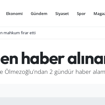
Ekonomi
Gündem
Siyaset
Spor
Maga
en mahkum firar etti
en haber alın
şe Ölmezoğlu’ndan 2 gündür haber alama