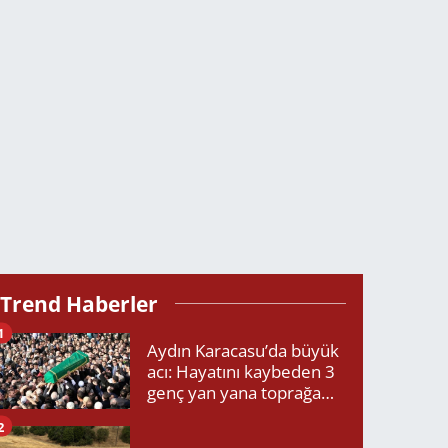
Trend Haberler
1
Aydın Karacasu’da büyük
acı: Hayatını kaybeden 3
genç yan yana toprağa
verildi
2