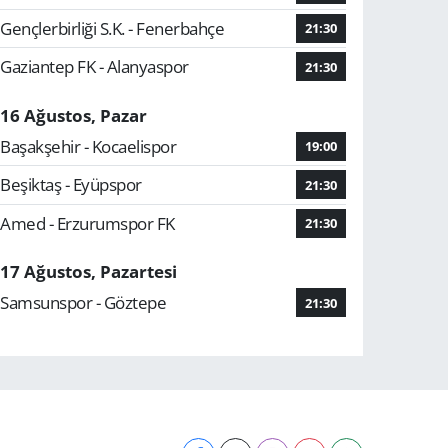
Gençlerbirliği S.K. - Fenerbahçe
21:30
Gaziantep FK - Alanyaspor
21:30
16 Ağustos, Pazar
Başakşehir - Kocaelispor
19:00
Beşiktaş - Eyüpspor
21:30
Amed - Erzurumspor FK
21:30
17 Ağustos, Pazartesi
Samsunspor - Göztepe
21:30