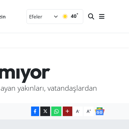
°
40
zin
Efeler
amıyor
yan yakınları, vatandaşlardan
-
+
A
A