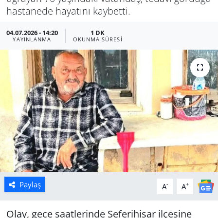
hastanede hayatını kaybetti.
Manisa
04.07.2026 - 14:20
1 DK
YAYINLANMA
OKUNMA SÜRESI
Muğla
Politika
Uşak
Paylaş
-
+
A
A
Olay, gece saatlerinde Seferihisar ilçesine