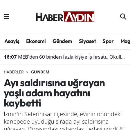
Afyonkarahisar
Aydın Hava Durumu
Bilim ve teknoloji
Aydın Trafik Yoğunluk Haritası
Asayiş
Ekonomi
Gündem
Siyaset
Spor
Mag
Çevre
Süper Lig Puan Durumu ve Fikstür
16:07
MEB'den 60 binden fazla kişiye iş fırsatı.. Okullara personel alınacak
Denizli
Tüm Manşetler
HABERLER
GÜNDEM
Ayı saldırısına uğrayan
Genel
Son Dakika Haberleri
yaşlı adam hayatını
Haber
Haber Arşivi
kaybetti
Izmir
İzmir'in Seferihisar ilçesinde, evinin önündeki
kanepede uyuduğu sırada ayı saldırısına
Kütahya
uğrayan 70 yaşındaki vatandaş, tedavi gördüğü