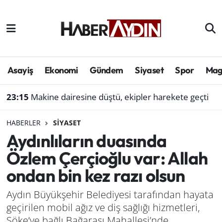
Afyonkarahisar
Aydın Hava Durumu
Bilim ve teknoloji
Aydın Trafik Yoğunluk Haritası
Asayiş
Ekonomi
Gündem
Siyaset
Spor
Mag
Çevre
Süper Lig Puan Durumu ve Fikstür
23:15
Makine dairesine düştü, ekipler harekete geçti
Denizli
Tüm Manşetler
HABERLER
SIYASET
Aydınlıların duasında
Genel
Son Dakika Haberleri
Özlem Çerçioğlu var: Allah
Haber
Haber Arşivi
ondan bin kez razı olsun
Izmir
Aydın Büyükşehir Belediyesi tarafından hayata
geçirilen mobil ağız ve diş sağlığı hizmetleri,
Kütahya
Söke’ye bağlı Bağarası Mahallesi’nde