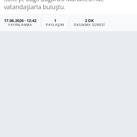
vatandaşlarla buluştu.
Manisa
17.06.2026 - 12:42
1
2 DK
YAYINLANMA
PAYLAŞIM
OKUNMA SÜRESI
Muğla
Politika
Uşak