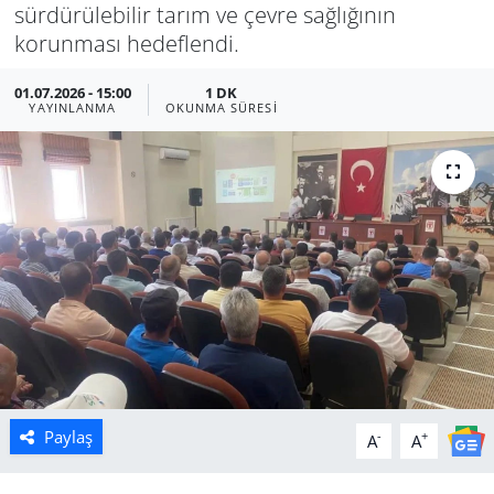
sürdürülebilir tarım ve çevre sağlığının
Manisa
korunması hedeflendi.
01.07.2026 - 15:00
1 DK
Muğla
YAYINLANMA
OKUNMA SÜRESI
Politika
Uşak
Paylaş
-
+
A
A