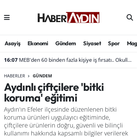
Afyonkarahisar
Aydın Hava Durumu
Bilim ve teknoloji
Aydın Trafik Yoğunluk Haritası
Asayiş
Ekonomi
Gündem
Siyaset
Spor
Mag
Çevre
Süper Lig Puan Durumu ve Fikstür
16:07
MEB'den 60 binden fazla kişiye iş fırsatı.. Okullara personel alınacak
Denizli
Tüm Manşetler
HABERLER
GÜNDEM
Aydınlı çiftçilere 'bitki
Genel
Son Dakika Haberleri
koruma' eğitimi
Haber
Haber Arşivi
Aydın'ın Efeler ilçesinde düzenlenen bitki
koruma ürünleri uygulayıcı eğitiminde,
Izmir
çiftçilere ürünlerin doğru, güvenli ve bilinçli
Kütahya
kullanımı hakkında kapsamlı bilgiler verilerek