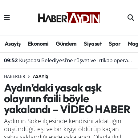
Afyonkarahisar
Aydın Hava Durumu
Bilim ve teknoloji
Aydın Trafik Yoğunluk Haritası
Asayiş
Ekonomi
Gündem
Siyaset
Spor
Mag
Çevre
Süper Lig Puan Durumu ve Fikstür
09:52
Kuşadası Belediyesi’ne rüşvet ve irtikap operasyonu: 3 ilde 15 gözaltı, işte tam liste
Denizli
Tüm Manşetler
HABERLER
ASAYIŞ
Aydın’daki yasak aşk
Genel
Son Dakika Haberleri
olayının faili böyle
Haber
Haber Arşivi
yakalandı – VİDEO HABER
Izmir
Aydın'ın Söke ilçesinde kendisini aldattığını
düşündüğü eşi ve bir kişiyi öldürüp kaçan
Kütahya
şahıs saklandığı evde yakalandı. Olayla ilgili