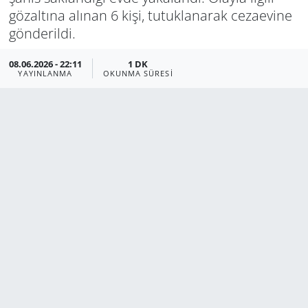
gözaltına alınan 6 kişi, tutuklanarak cezaevine
Manisa
gönderildi.
Muğla
08.06.2026 - 22:11
1 DK
YAYINLANMA
OKUNMA SÜRESI
Politika
Uşak