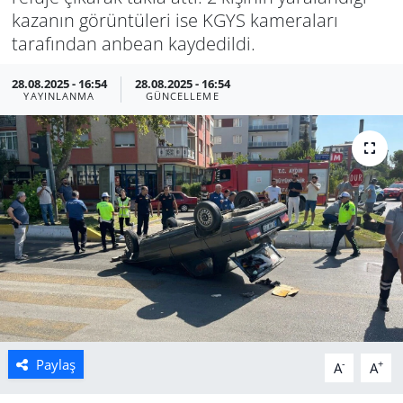
kazanın görüntüleri ise KGYS kameraları
Manisa
tarafından anbean kaydedildi.
Muğla
28.08.2025 - 16:54
28.08.2025 - 16:54
YAYINLANMA
GÜNCELLEME
Politika
Uşak
Paylaş
-
+
A
A