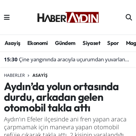
Afyonkarahisar
Aydın Hava Durumu
Bilim ve teknoloji
Aydın Trafik Yoğunluk Haritası
Asayiş
Ekonomi
Gündem
Siyaset
Spor
Mag
Çevre
Süper Lig Puan Durumu ve Fikstür
15:30
Çine yangınında aracıyla uçurumdan yuvarlanmıştı: Bol gelen korseden şikayetçi
Denizli
Tüm Manşetler
HABERLER
ASAYIŞ
Aydın’da yolun ortasında
Genel
Son Dakika Haberleri
durdu, arkadan gelen
Haber
Haber Arşivi
otomobil takla attı
Izmir
Aydın'ın Efeler ilçesinde ani fren yapan araca
çarpmamak için manevra yapan otomobil
Kütahya
refüje çıkarak takla attı. 2 kişinin yaralandığı