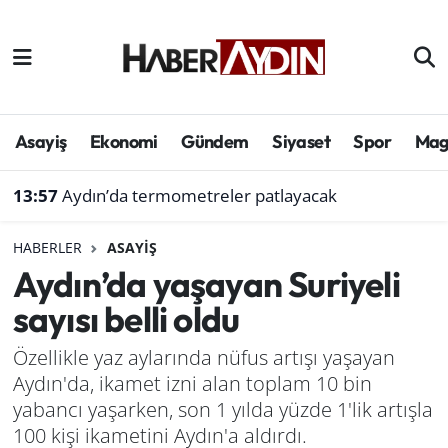
Afyonkarahisar
Aydın Hava Durumu
Bilim ve teknoloji
Aydın Trafik Yoğunluk Haritası
Asayiş
Ekonomi
Gündem
Siyaset
Spor
Mag
Çevre
Süper Lig Puan Durumu ve Fikstür
13:57
Aydın’da termometreler patlayacak
Denizli
Tüm Manşetler
HABERLER
ASAYIŞ
Aydın’da yaşayan Suriyeli
Genel
Son Dakika Haberleri
sayısı belli oldu
Haber
Haber Arşivi
Özellikle yaz aylarında nüfus artışı yaşayan
Aydın'da, ikamet izni alan toplam 10 bin
Izmir
yabancı yaşarken, son 1 yılda yüzde 1'lik artışla
Kütahya
100 kişi ikametini Aydın'a aldırdı.