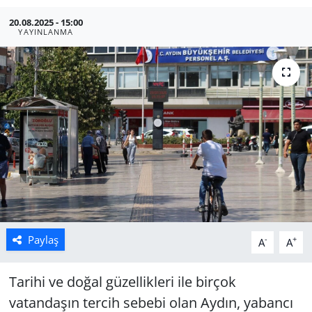
20.08.2025 - 15:00
Manisa
YAYINLANMA
Muğla
Politika
Uşak
Paylaş
-
+
A
A
Tarihi ve doğal güzellikleri ile birçok
vatandaşın tercih sebebi olan Aydın, yabancı