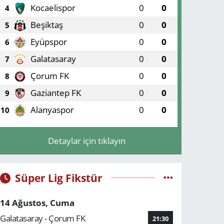
Kocaelispor
0
0
4
Beşiktaş
0
0
5
Eyüpspor
0
0
6
Galatasaray
0
0
7
Çorum FK
0
0
8
Gaziantep FK
0
0
9
Alanyaspor
0
0
10
Detaylar için tıklayın
Süper Lig Fikstür
14 Ağustos, Cuma
Galatasaray - Çorum FK
21:30