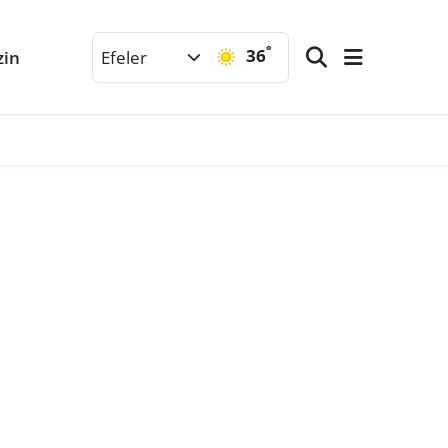
°
36
zin
Efeler