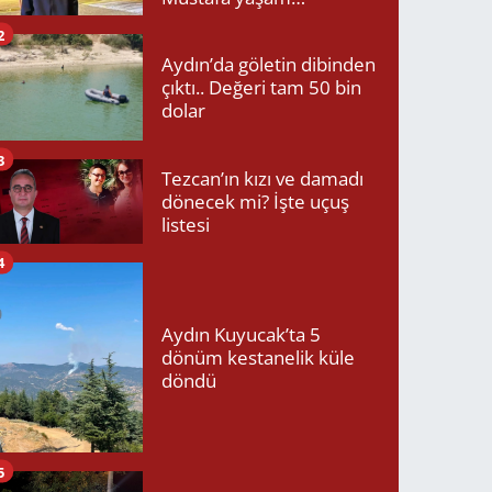
mücadelesini kaybetti!
2
Aydın’da göletin dibinden
çıktı.. Değeri tam 50 bin
dolar
3
Tezcan’ın kızı ve damadı
dönecek mi? İşte uçuş
listesi
4
Aydın Kuyucak’ta 5
dönüm kestanelik küle
döndü
5