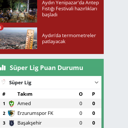
Aydın Yenipazar'da Antep
Fıstığı Festivali hazırlıkları
başladı
6
Aydın’da termometreler
patlayacak
Süper Lig Puan Durumu
Süper Lig
#
Takım
O
P
Amed
0
0
1
Erzurumspor FK
0
0
2
Başakşehir
0
0
3