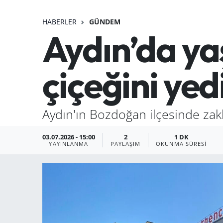
HABERLER
GÜNDEM
Aydın’da ya
çiçeğini yed
Aydın'ın Bozdoğan ilçesinde zakk
03.07.2026 - 15:00
2
1 DK
YAYINLANMA
PAYLAŞIM
OKUNMA SÜRESI