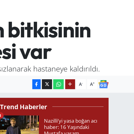
bitkisinin
esi var
ızlanarak hastaneye kaldırıldı.
-
+
A
A
Trend Haberler
1
Nazilli’yi yasa boğan acı
haber: 16 Yaşındaki
Mustafa yaşam