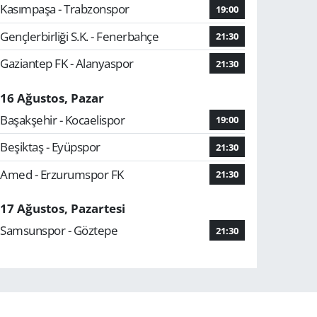
Kasımpaşa - Trabzonspor
19:00
Gençlerbirliği S.K. - Fenerbahçe
21:30
Gaziantep FK - Alanyaspor
21:30
16 Ağustos, Pazar
Başakşehir - Kocaelispor
19:00
Beşiktaş - Eyüpspor
21:30
Amed - Erzurumspor FK
21:30
17 Ağustos, Pazartesi
Samsunspor - Göztepe
21:30