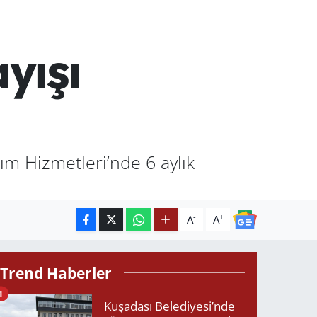
yışı
ım Hizmetleri’nde 6 aylık
-
+
A
A
Trend Haberler
1
Kuşadası Belediyesi’nde