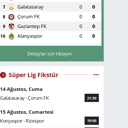
Galatasaray
0
0
7
Çorum FK
0
0
8
Gaziantep FK
0
0
9
Alanyaspor
0
0
10
Detaylar için tıklayın
Süper Lig Fikstür
14 Ağustos, Cuma
Galatasaray - Çorum FK
21:30
15 Ağustos, Cumartesi
Konyaspor - Rizespor
19:00