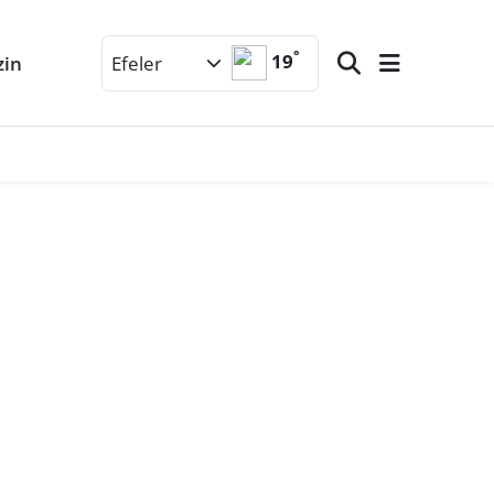
°
19
zin
Efeler