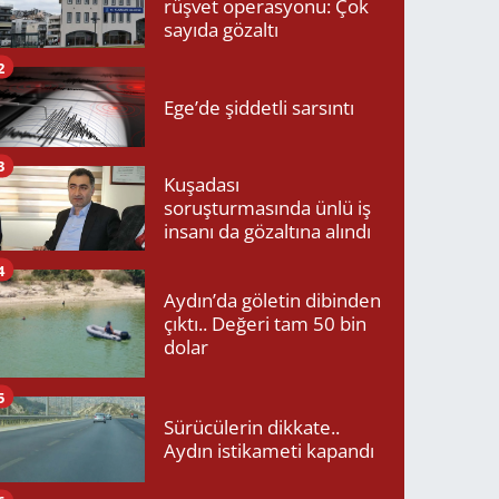
rüşvet operasyonu: Çok
sayıda gözaltı
2
Ege’de şiddetli sarsıntı
3
Kuşadası
soruşturmasında ünlü iş
insanı da gözaltına alındı
4
Aydın’da göletin dibinden
çıktı.. Değeri tam 50 bin
dolar
5
Sürücülerin dikkate..
Aydın istikameti kapandı