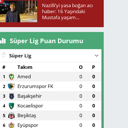
6
Nazilli’yi yasa boğan acı
haber: 16 Yaşındaki
Mustafa yaşam
mücadelesini kaybetti!
Süper Lig Puan Durumu
Süper Lig
#
Takım
O
P
Amed
0
0
1
Erzurumspor FK
0
0
2
Başakşehir
0
0
3
Kocaelispor
0
0
4
Beşiktaş
0
0
5
Eyüpspor
0
0
6