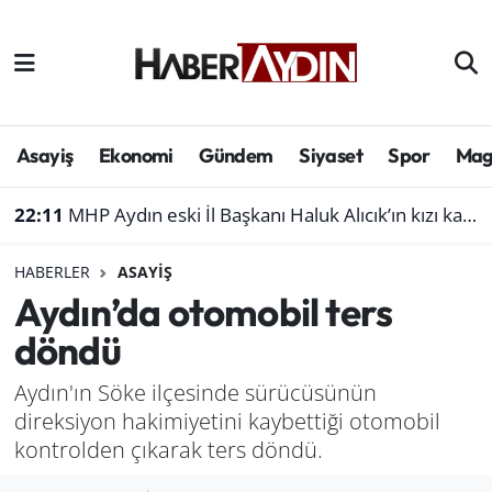
Afyonkarahisar
Aydın Hava Durumu
Bilim ve teknoloji
Aydın Trafik Yoğunluk Haritası
Asayiş
Ekonomi
Gündem
Siyaset
Spor
Mag
Çevre
Süper Lig Puan Durumu ve Fikstür
22:11
MHP Aydın eski İl Başkanı Haluk Alıcık’ın kızı kaza geçirdi
Denizli
Tüm Manşetler
HABERLER
ASAYIŞ
Aydın’da otomobil ters
Genel
Son Dakika Haberleri
döndü
Haber
Haber Arşivi
Aydın'ın Söke ilçesinde sürücüsünün
direksiyon hakimiyetini kaybettiği otomobil
Izmir
kontrolden çıkarak ters döndü.
Kütahya