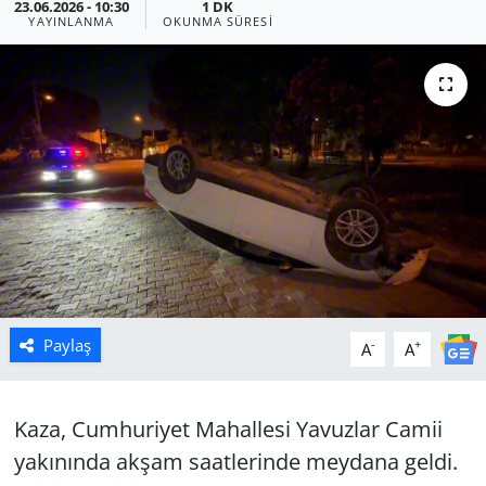
23.06.2026 - 10:30
1 DK
YAYINLANMA
OKUNMA SÜRESI
Manisa
Muğla
Politika
Uşak
Paylaş
-
+
A
A
Kaza, Cumhuriyet Mahallesi Yavuzlar Camii
yakınında akşam saatlerinde meydana geldi.