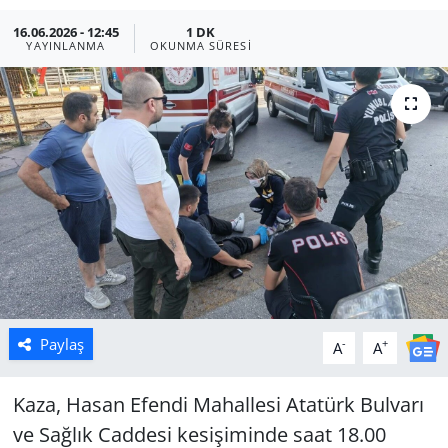
16.06.2026 - 12:45
1 DK
Manisa
YAYINLANMA
OKUNMA SÜRESI
Muğla
Politika
Uşak
Paylaş
-
+
A
A
Kaza, Hasan Efendi Mahallesi Atatürk Bulvarı
ve Sağlık Caddesi kesişiminde saat 18.00