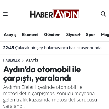
Afyonkarahisar
Aydın Hava Durumu
Bilim ve teknoloji
Aydın Trafik Yoğunluk Haritası
Asayiş
Ekonomi
Gündem
Siyaset
Spor
Mag
Çevre
Süper Lig Puan Durumu ve Fikstür
22:45
Çalacak bir şey bulamayınca baz istasyonundan akü çaldı
Denizli
Tüm Manşetler
HABERLER
ASAYIŞ
Aydın’da otomobil ile
Genel
Son Dakika Haberleri
çarpıştı, yaralandı
Haber
Haber Arşivi
Aydın’ın Efeler ilçesinde otomobil ile
motosikletin çarpışması sonucu meydana
Izmir
gelen trafik kazasında motosiklet sürücüsü
Kütahya
yaralandı.