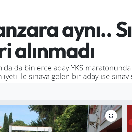
nzara aynı.. S
ri alınmadı
n'da da binlerce aday YKS maratonunda t
liyeti ile sınava gelen bir aday ise sına