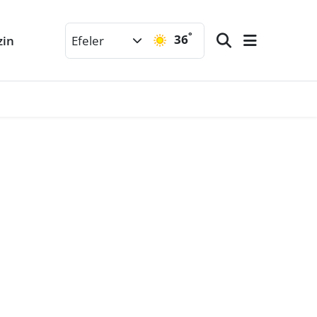
°
36
zin
Efeler