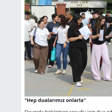
"Hep dualarımız onlarla"
Dışarıda beklerken çocuğu için dua ed