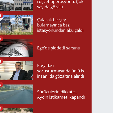
rüşvet operasyonu: Çok
sayıda gözaltı
2
Çalacak bir şey
bulamayınca baz
istasyonundan akü çaldı
3
Ege’de şiddetli sarsıntı
4
Kuşadası
soruşturmasında ünlü iş
insanı da gözaltına alındı
5
Sürücülerin dikkate..
Aydın istikameti kapandı
6