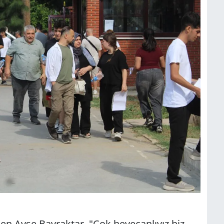
en Ayşe Bayraktar, "Çok heyecanlıyız biz