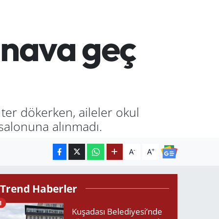
ınava geç
er dökerken, aileler okul
v salonuna alınmadı.
-
+
A
A
Trend Haberler
1
Kuşadası Belediyesi’nde