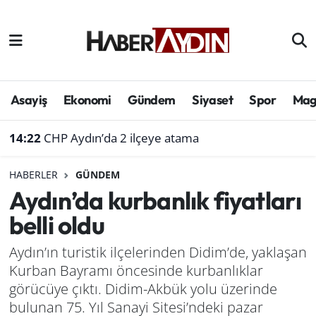
Afyonkarahisar
Aydın Hava Durumu
Bilim ve teknoloji
Aydın Trafik Yoğunluk Haritası
Asayiş
Ekonomi
Gündem
Siyaset
Spor
Mag
Çevre
Süper Lig Puan Durumu ve Fikstür
14:22
CHP Aydın’da 2 ilçeye atama
Denizli
Tüm Manşetler
HABERLER
GÜNDEM
Aydın’da kurbanlık fiyatları
Genel
Son Dakika Haberleri
belli oldu
Haber
Haber Arşivi
Aydın’ın turistik ilçelerinden Didim’de, yaklaşan
Kurban Bayramı öncesinde kurbanlıklar
Izmir
görücüye çıktı. Didim-Akbük yolu üzerinde
Kütahya
bulunan 75. Yıl Sanayi Sitesi’ndeki pazar