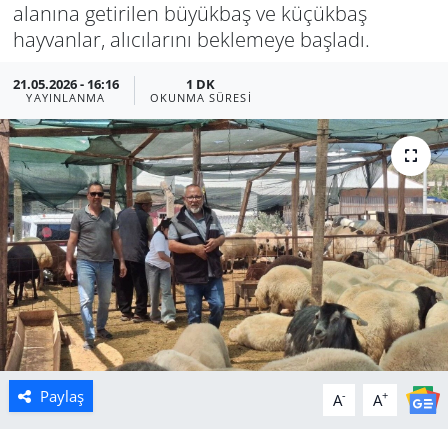
alanına getirilen büyükbaş ve küçükbaş
Manisa
hayvanlar, alıcılarını beklemeye başladı.
21.05.2026 - 16:16
1 DK
Muğla
YAYINLANMA
OKUNMA SÜRESI
Politika
Uşak
Paylaş
-
+
A
A