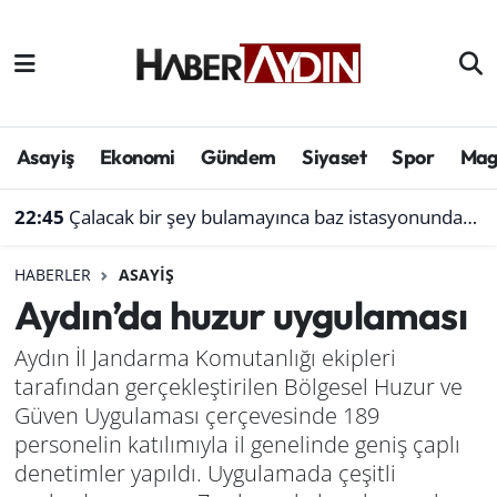
Afyonkarahisar
Aydın Hava Durumu
Bilim ve teknoloji
Aydın Trafik Yoğunluk Haritası
Asayiş
Ekonomi
Gündem
Siyaset
Spor
Mag
Çevre
Süper Lig Puan Durumu ve Fikstür
22:45
Çalacak bir şey bulamayınca baz istasyonundan akü çaldı
Denizli
Tüm Manşetler
HABERLER
ASAYIŞ
Aydın’da huzur uygulaması
Genel
Son Dakika Haberleri
Aydın İl Jandarma Komutanlığı ekipleri
Haber
Haber Arşivi
tarafından gerçekleştirilen Bölgesel Huzur ve
Güven Uygulaması çerçevesinde 189
Izmir
personelin katılımıyla il genelinde geniş çaplı
denetimler yapıldı. Uygulamada çeşitli
Kütahya