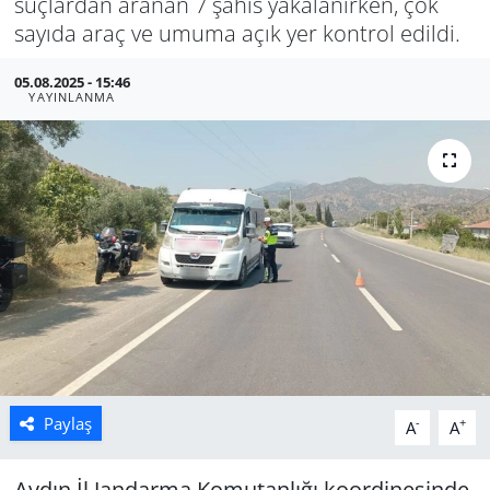
suçlardan aranan 7 şahıs yakalanırken, çok
sayıda araç ve umuma açık yer kontrol edildi.
Manisa
05.08.2025 - 15:46
Muğla
YAYINLANMA
Politika
Uşak
Paylaş
-
+
A
A
Aydın İl Jandarma Komutanlığı koordinesinde