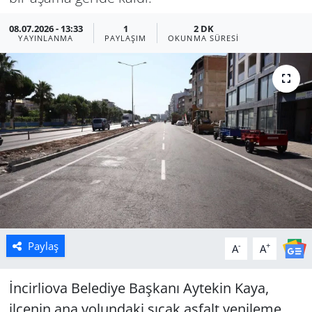
Manisa
08.07.2026 - 13:33
1
2 DK
YAYINLANMA
PAYLAŞIM
OKUNMA SÜRESI
Muğla
Politika
Uşak
Paylaş
-
+
A
A
İncirliova Belediye Başkanı Aytekin Kaya,
ilçenin ana yolundaki sıcak asfalt yenileme