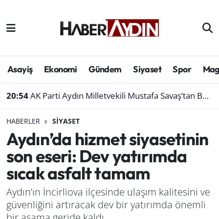
Afyonkarahisar
Aydın Hava Durumu
Bilim ve teknoloji
Aydın Trafik Yoğunluk Haritası
Asayiş
Ekonomi
Gündem
Siyaset
Spor
Mag
Çevre
Süper Lig Puan Durumu ve Fikstür
20:54
AK Parti Aydın Milletvekili Mustafa Savaş’tan Bakan Yumaklı’ya ziyaret
Denizli
Tüm Manşetler
HABERLER
SIYASET
Aydın’da hizmet siyasetinin
Genel
Son Dakika Haberleri
son eseri: Dev yatırımda
Haber
Haber Arşivi
sıcak asfalt tamam
Izmir
Aydın’ın İncirliova ilçesinde ulaşım kalitesini ve
güvenliğini artıracak dev bir yatırımda önemli
Kütahya
bir aşama geride kaldı.