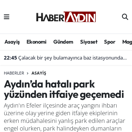
Afyonkarahisar
Aydın Hava Durumu
Bilim ve teknoloji
Aydın Trafik Yoğunluk Haritası
Asayiş
Ekonomi
Gündem
Siyaset
Spor
Mag
Çevre
Süper Lig Puan Durumu ve Fikstür
22:45
Çalacak bir şey bulamayınca baz istasyonundan akü çaldı
Denizli
Tüm Manşetler
HABERLER
ASAYIŞ
Aydın’da hatalı park
Genel
Son Dakika Haberleri
yüzünden itfaiye geçemedi
Haber
Haber Arşivi
Aydın'ın Efeler ilçesinde araç yangını ihbarı
üzerine olay yerine giden itfaiye ekiplerinin
Izmir
erken müdahalesini yanlış park edilen araçlar
Kütahya
engel olurken, park halindeyken dumanların