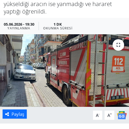
yükseldiği aracın ise yanmadığı ve hararet
Manisa
yaptığı öğrenildi.
05.06.2026 - 19:30
1 DK
Muğla
YAYINLANMA
OKUNMA SÜRESI
Politika
Uşak
Paylaş
-
+
A
A