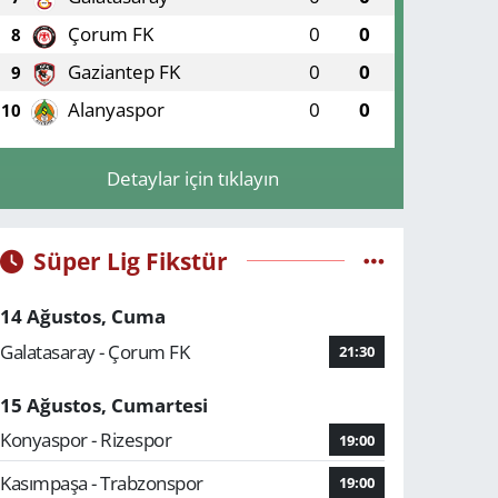
Çorum FK
0
0
8
Gaziantep FK
0
0
9
Alanyaspor
0
0
10
Detaylar için tıklayın
Süper Lig Fikstür
14 Ağustos, Cuma
Galatasaray - Çorum FK
21:30
15 Ağustos, Cumartesi
Konyaspor - Rizespor
19:00
Kasımpaşa - Trabzonspor
19:00