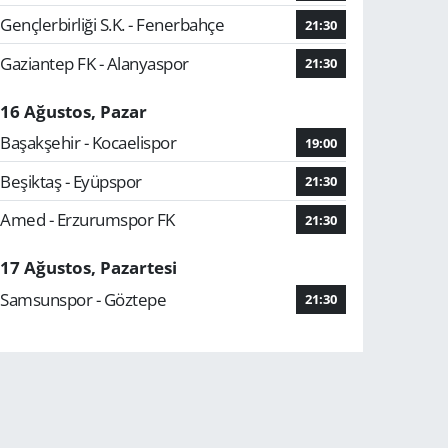
Gençlerbirliği S.K. - Fenerbahçe
21:30
Gaziantep FK - Alanyaspor
21:30
16 Ağustos, Pazar
Başakşehir - Kocaelispor
19:00
Beşiktaş - Eyüpspor
21:30
Amed - Erzurumspor FK
21:30
17 Ağustos, Pazartesi
Samsunspor - Göztepe
21:30