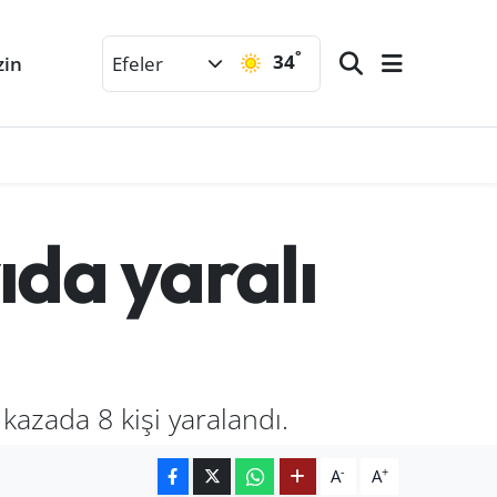
°
34
zin
Efeler
ıda yaralı
kazada 8 kişi yaralandı.
-
+
A
A