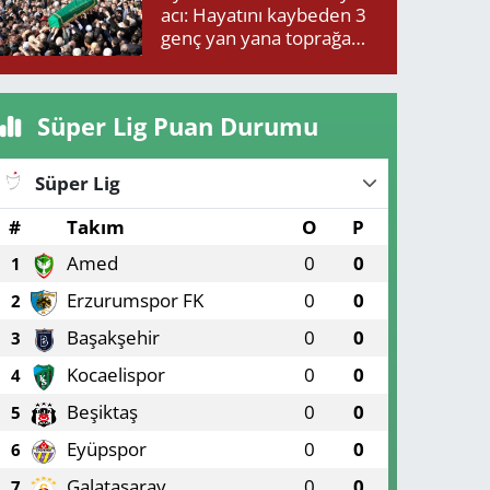
acı: Hayatını kaybeden 3
genç yan yana toprağa
verildi
Süper Lig Puan Durumu
Süper Lig
#
Takım
O
P
Amed
0
0
1
Erzurumspor FK
0
0
2
Başakşehir
0
0
3
Kocaelispor
0
0
4
Beşiktaş
0
0
5
Eyüpspor
0
0
6
Galatasaray
0
0
7