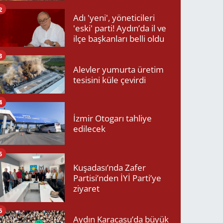
2
Adı 'yeni', yöneticileri
'eski' parti! Aydın’da il ve
ilçe başkanları belli oldu
3
Alevler yumurta üretim
tesisini küle çevirdi
4
İzmir Otogarı tahliye
edilecek
5
Kuşadası’nda Zafer
Partisi’nden İYİ Parti’ye
ziyaret
6
Aydın Karacasu’da büyük