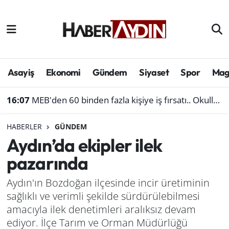
Afyonkarahisar
Aydın Hava Durumu
Bilim ve teknoloji
Aydın Trafik Yoğunluk Haritası
Asayiş
Ekonomi
Gündem
Siyaset
Spor
Mag
Çevre
Süper Lig Puan Durumu ve Fikstür
16:07
MEB'den 60 binden fazla kişiye iş fırsatı.. Okullara personel alınacak
Denizli
Tüm Manşetler
HABERLER
GÜNDEM
Aydın’da ekipler ilek
Genel
Son Dakika Haberleri
pazarında
Haber
Haber Arşivi
Aydın'ın Bozdoğan ilçesinde incir üretiminin
sağlıklı ve verimli şekilde sürdürülebilmesi
Izmir
amacıyla ilek denetimleri aralıksız devam
Kütahya
ediyor. İlçe Tarım ve Orman Müdürlüğü