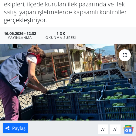
ekipleri, ilçede kurulan ilek pazarında ve ilek
Manisa
satışı yapan işletmelerde kapsamlı kontroller
gerçekleştiriyor.
Muğla
16.06.2026 - 12:32
1 DK
YAYINLANMA
OKUNMA SÜRESI
Politika
Uşak
Paylaş
-
+
A
A