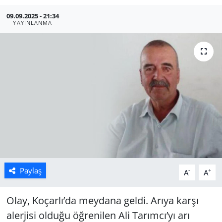
09.09.2025 - 21:34
Manisa
YAYINLANMA
Muğla
Politika
Uşak
Paylaş
-
+
A
A
Olay, Koçarlı’da meydana geldi. Arıya karşı
alerjisi olduğu öğrenilen Ali Tarımcı’yı arı