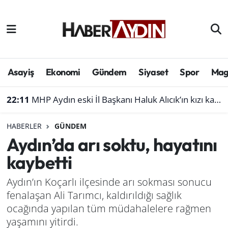
Afyonkarahisar
Aydın Hava Durumu
Bilim ve teknoloji
Aydın Trafik Yoğunluk Haritası
Asayiş
Ekonomi
Gündem
Siyaset
Spor
Mag
Çevre
Süper Lig Puan Durumu ve Fikstür
22:11
MHP Aydın eski İl Başkanı Haluk Alıcık’ın kızı kaza geçirdi
Denizli
Tüm Manşetler
HABERLER
GÜNDEM
Aydın’da arı soktu, hayatını
Genel
Son Dakika Haberleri
kaybetti
Haber
Haber Arşivi
Aydın’ın Koçarlı ilçesinde arı sokması sonucu
fenalaşan Ali Tarımcı, kaldırıldığı sağlık
Izmir
ocağında yapılan tüm müdahalelere rağmen
Kütahya
yaşamını yitirdi.