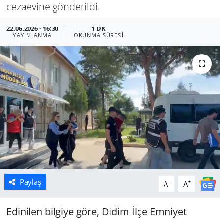
cezaevine gönderildi.
Manisa
22.06.2026 - 16:30
1 DK
YAYINLANMA
OKUNMA SÜRESI
Muğla
Politika
Uşak
Paylaş
-
+
A
A
Edinilen bilgiye göre, Didim İlçe Emniyet