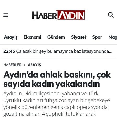
Afyonkarahisar
Aydın Hava Durumu
Bilim ve teknoloji
Aydın Trafik Yoğunluk Haritası
Asayiş
Ekonomi
Gündem
Siyaset
Spor
Mag
Çevre
Süper Lig Puan Durumu ve Fikstür
22:45
Çalacak bir şey bulamayınca baz istasyonundan akü çaldı
Denizli
Tüm Manşetler
HABERLER
ASAYIŞ
Aydın’da ahlak baskını, çok
Genel
Son Dakika Haberleri
sayıda kadın yakalandın
Haber
Haber Arşivi
Aydın'ın Didim ilçesinde, yabancı ve Türk
uyruklu kadınları fuhşa zorlayan bir şebekeye
Izmir
yönelik düzenlenen geniş çaplı operasyonda
Kütahya
gözaltına alınan 4 şüpheli, tutuklanarak