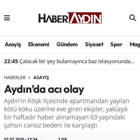
Afyonkarahisar
Aydın Hava Durumu
Bilim ve teknoloji
Aydın Trafik Yoğunluk Haritası
Asayiş
Ekonomi
Gündem
Siyaset
Spor
Mag
Çevre
Süper Lig Puan Durumu ve Fikstür
22:45
Çalacak bir şey bulamayınca baz istasyonundan akü çaldı
Denizli
Tüm Manşetler
HABERLER
ASAYIŞ
Aydın’da acı olay
Genel
Son Dakika Haberleri
Aydın'ın Köşk ilçesinde apartmandan yayılan
Haber
Haber Arşivi
kötü koku üzerine eve giren ekipler, yaklaşık
bir haftadır haber alınamayan 63 yaşındaki
Izmir
şahsın cansız bedeni ile karşılaştı.
Kütahya
02.07.2026 - 13:34
1 DK