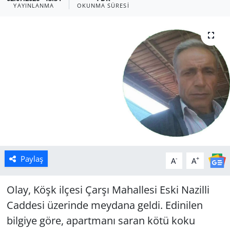
YAYINLANMA
OKUNMA SÜRESI
Manisa
Muğla
Politika
Uşak
Paylaş
-
+
A
A
Olay, Köşk ilçesi Çarşı Mahallesi Eski Nazilli
Caddesi üzerinde meydana geldi. Edinilen
bilgiye göre, apartmanı saran kötü koku