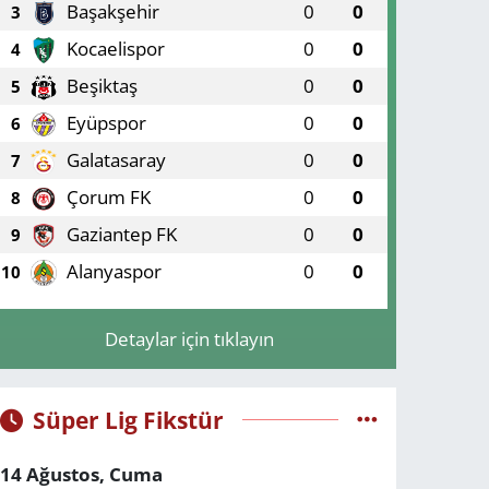
Başakşehir
0
0
3
Kocaelispor
0
0
4
Beşiktaş
0
0
5
Eyüpspor
0
0
6
Galatasaray
0
0
7
Çorum FK
0
0
8
Gaziantep FK
0
0
9
Alanyaspor
0
0
10
Detaylar için tıklayın
Süper Lig Fikstür
14 Ağustos, Cuma