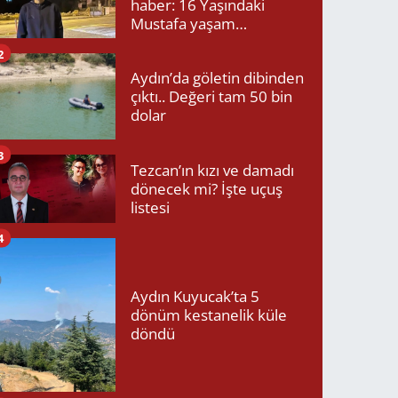
haber: 16 Yaşındaki
Mustafa yaşam
mücadelesini kaybetti!
2
Aydın’da göletin dibinden
çıktı.. Değeri tam 50 bin
dolar
3
Tezcan’ın kızı ve damadı
dönecek mi? İşte uçuş
listesi
4
Aydın Kuyucak’ta 5
dönüm kestanelik küle
döndü