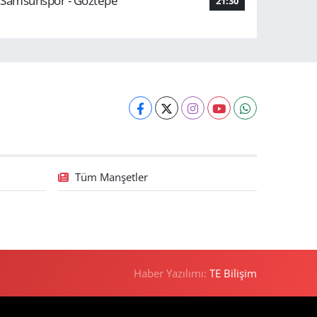
Samsunspor - Göztepe
21:30
Tüm Manşetler
Haber Yazılımı:
TE Bilişim