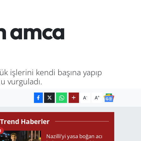
ih amca
ük işlerini kendi başına yapıp
u vurguladı.
-
+
A
A
Trend Haberler
1
Nazilli’yi yasa boğan acı