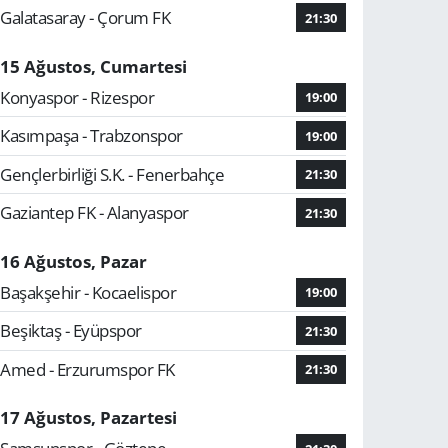
Galatasaray - Çorum FK
21:30
15 Ağustos, Cumartesi
Konyaspor - Rizespor
19:00
Kasımpaşa - Trabzonspor
19:00
Gençlerbirliği S.K. - Fenerbahçe
21:30
Gaziantep FK - Alanyaspor
21:30
16 Ağustos, Pazar
Başakşehir - Kocaelispor
19:00
Beşiktaş - Eyüpspor
21:30
Amed - Erzurumspor FK
21:30
17 Ağustos, Pazartesi