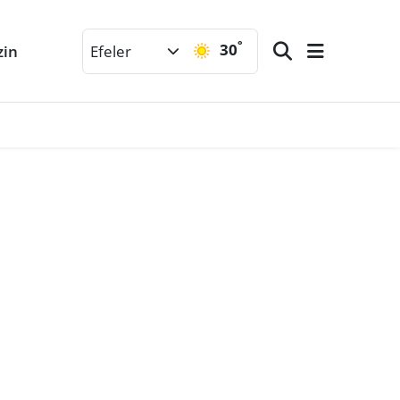
°
30
zin
Efeler