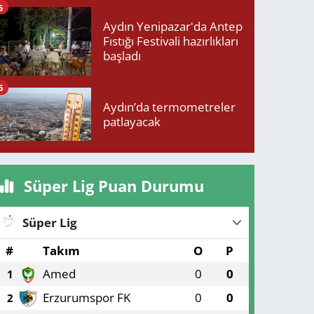
5
Aydın Yenipazar'da Antep
Fıstığı Festivali hazırlıkları
başladı
6
Aydın’da termometreler
patlayacak
Süper Lig Puan Durumu
Süper Lig
#
Takım
O
P
Amed
0
0
1
Erzurumspor FK
0
0
2