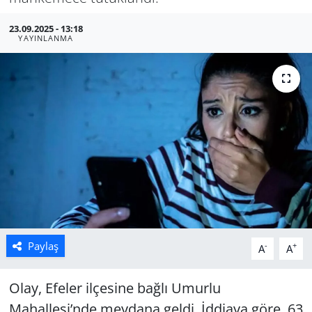
Manisa
23.09.2025 - 13:18
YAYINLANMA
Muğla
Politika
Uşak
Paylaş
-
+
A
A
Olay, Efeler ilçesine bağlı Umurlu
Mahallesi’nde meydana geldi. İddiaya göre, 63