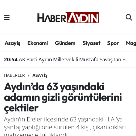
Afyonkarahisar
Aydın Hava Durumu
Bilim ve teknoloji
Aydın Trafik Yoğunluk Haritası
Asayiş
Ekonomi
Gündem
Siyaset
Spor
Mag
Çevre
Süper Lig Puan Durumu ve Fikstür
20:54
AK Parti Aydın Milletvekili Mustafa Savaş’tan Bakan Yumaklı’ya ziyaret
Denizli
Tüm Manşetler
HABERLER
ASAYIŞ
Aydın’da 63 yaşındaki
Genel
Son Dakika Haberleri
adamın gizli görüntülerini
Haber
Haber Arşivi
çektiler
Izmir
Aydın’ın Efeler ilçesinde 63 yaşındaki H.A.’ya
şantaj yaptığı öne sürülen 4 kişi, çıkarıldıkları
Kütahya
mahkemece tutuklandı.