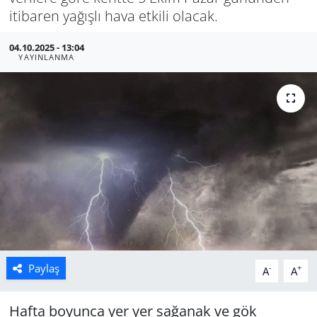
itibaren yağışlı hava etkili olacak.
Manisa
04.10.2025 - 13:04
YAYINLANMA
Muğla
Politika
Uşak
Paylaş
-
+
A
A
Hafta boyunca yer yer sağanak ve gök