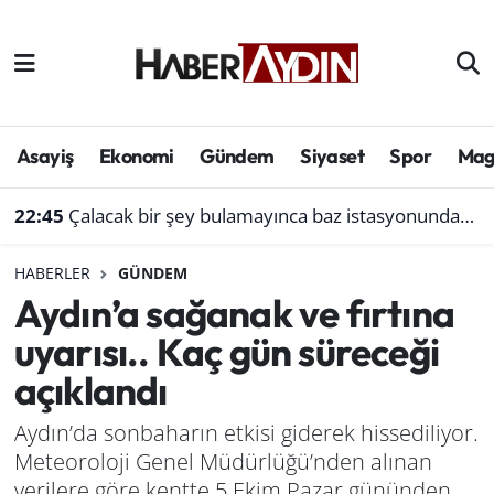
Afyonkarahisar
Aydın Hava Durumu
Bilim ve teknoloji
Aydın Trafik Yoğunluk Haritası
Asayiş
Ekonomi
Gündem
Siyaset
Spor
Mag
Çevre
Süper Lig Puan Durumu ve Fikstür
22:45
Çalacak bir şey bulamayınca baz istasyonundan akü çaldı
Denizli
Tüm Manşetler
HABERLER
GÜNDEM
Aydın’a sağanak ve fırtına
Genel
Son Dakika Haberleri
uyarısı.. Kaç gün süreceği
Haber
Haber Arşivi
açıklandı
Izmir
Aydın’da sonbaharın etkisi giderek hissediliyor.
Meteoroloji Genel Müdürlüğü’nden alınan
Kütahya
verilere göre kentte 5 Ekim Pazar gününden