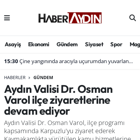
Afyonkarahisar
Aydın Hava Durumu
Bilim ve teknoloji
Aydın Trafik Yoğunluk Haritası
Asayiş
Ekonomi
Gündem
Siyaset
Spor
Mag
Çevre
Süper Lig Puan Durumu ve Fikstür
15:30
Çine yangınında aracıyla uçurumdan yuvarlanmıştı: Bol gelen korseden şikayetçi
Denizli
Tüm Manşetler
HABERLER
GÜNDEM
Aydın Valisi Dr. Osman
Genel
Son Dakika Haberleri
Varol ilçe ziyaretlerine
Haber
Haber Arşivi
devam ediyor
Izmir
Aydın Valisi Dr. Osman Varol, ilçe programı
kapsamında Karpuzlu'yu ziyaret ederek
Kütahya
Kaymakamlıkta yürütülen kamu hizmetlerine