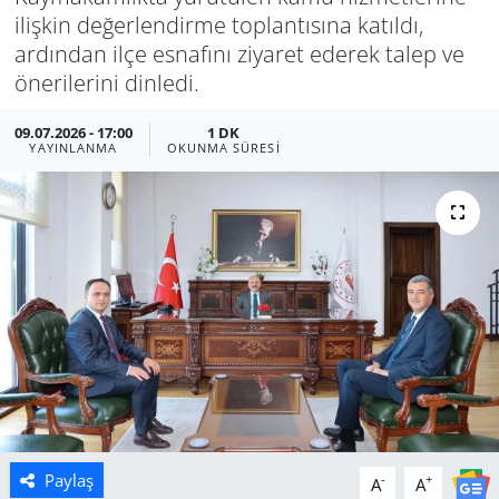
ilişkin değerlendirme toplantısına katıldı,
Manisa
ardından ilçe esnafını ziyaret ederek talep ve
önerilerini dinledi.
Muğla
09.07.2026 - 17:00
1 DK
YAYINLANMA
OKUNMA SÜRESI
Politika
Uşak
Paylaş
-
+
A
A