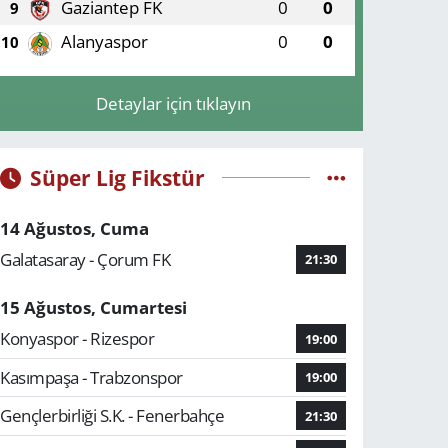
Gaziantep FK
0
0
9
Alanyaspor
0
0
10
Detaylar için tıklayın
Süper Lig Fikstür
14 Ağustos, Cuma
Galatasaray - Çorum FK
21:30
15 Ağustos, Cumartesi
Konyaspor - Rizespor
19:00
Kasımpaşa - Trabzonspor
19:00
Gençlerbirliği S.K. - Fenerbahçe
21:30