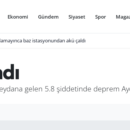
Ekonomi
Gündem
Siyaset
Spor
Maga
ulamayınca baz istasyonundan akü çaldı
ndı
eydana gelen 5.8 şiddetinde deprem Ayd