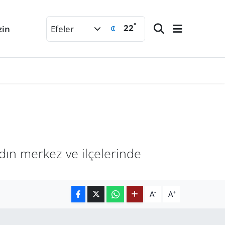
°
22
zin
Efeler
ın merkez ve ilçelerinde
-
+
A
A