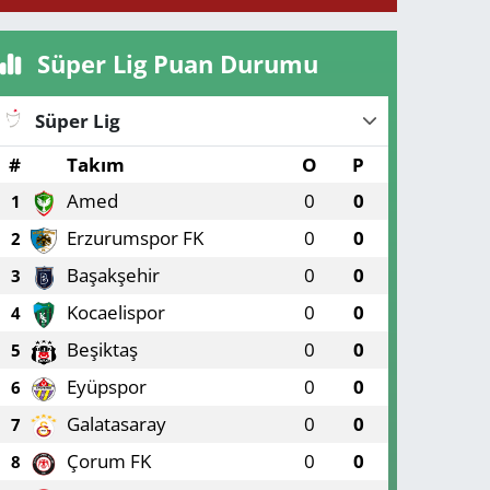
Süper Lig Puan Durumu
Süper Lig
#
Takım
O
P
Amed
0
0
1
Erzurumspor FK
0
0
2
Başakşehir
0
0
3
Kocaelispor
0
0
4
Beşiktaş
0
0
5
Eyüpspor
0
0
6
Galatasaray
0
0
7
Çorum FK
0
0
8