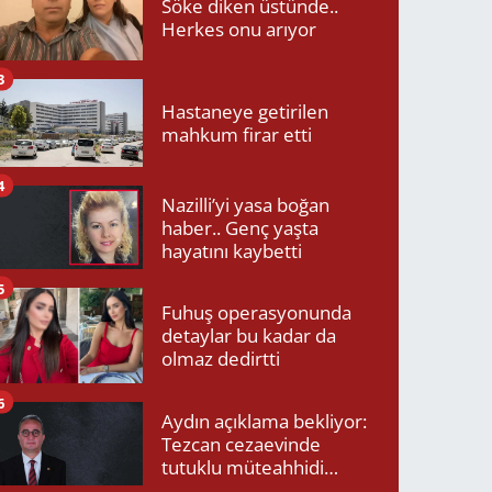
Söke diken üstünde..
Herkes onu arıyor
3
Hastaneye getirilen
mahkum firar etti
4
Nazilli’yi yasa boğan
haber.. Genç yaşta
hayatını kaybetti
5
Fuhuş operasyonunda
detaylar bu kadar da
olmaz dedirtti
6
Aydın açıklama bekliyor:
Tezcan cezaevinde
tutuklu müteahhidi
neden ziyaret etti?