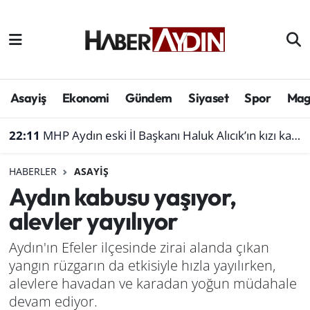
Afyonkarahisar
Aydın Hava Durumu
Bilim ve teknoloji
Aydın Trafik Yoğunluk Haritası
Asayiş
Ekonomi
Gündem
Siyaset
Spor
Mag
Çevre
Süper Lig Puan Durumu ve Fikstür
22:11
MHP Aydın eski İl Başkanı Haluk Alıcık’ın kızı kaza geçirdi
Denizli
Tüm Manşetler
HABERLER
ASAYIŞ
Aydın kabusu yaşıyor,
Genel
Son Dakika Haberleri
alevler yayılıyor
Haber
Haber Arşivi
Aydın'ın Efeler ilçesinde zirai alanda çıkan
yangın rüzgarın da etkisiyle hızla yayılırken,
Izmir
alevlere havadan ve karadan yoğun müdahale
Kütahya
devam ediyor.