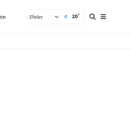
°
20
zin
Efeler