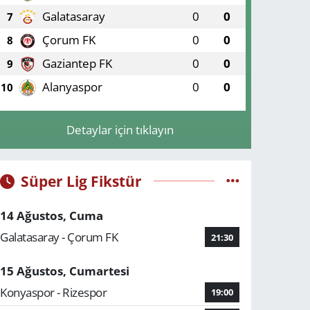
Galatasaray
0
0
7
Çorum FK
0
0
8
Gaziantep FK
0
0
9
Alanyaspor
0
0
10
Detaylar için tıklayın
Süper Lig Fikstür
14 Ağustos, Cuma
Galatasaray - Çorum FK
21:30
15 Ağustos, Cumartesi
Konyaspor - Rizespor
19:00