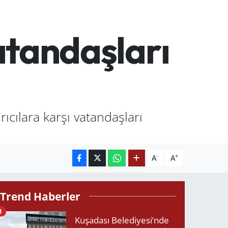
atandaşları
ıcılara karşı vatandaşları
-
+
A
A
Trend Haberler
1
Kuşadası Belediyesi’nde