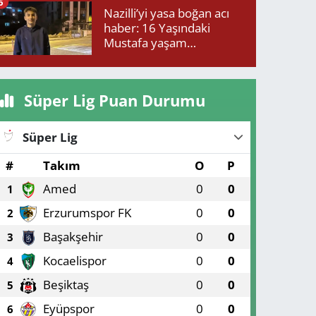
6
Nazilli’yi yasa boğan acı
haber: 16 Yaşındaki
Mustafa yaşam
mücadelesini kaybetti!
Süper Lig Puan Durumu
Süper Lig
#
Takım
O
P
Amed
0
0
1
Erzurumspor FK
0
0
2
Başakşehir
0
0
3
Kocaelispor
0
0
4
Beşiktaş
0
0
5
Eyüpspor
0
0
6