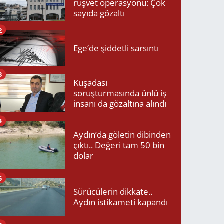
rüşvet operasyonu: Çok
sayıda gözaltı
2
Ege’de şiddetli sarsıntı
3
Kuşadası
soruşturmasında ünlü iş
insanı da gözaltına alındı
4
Aydın’da göletin dibinden
çıktı.. Değeri tam 50 bin
dolar
5
Sürücülerin dikkate..
Aydın istikameti kapandı