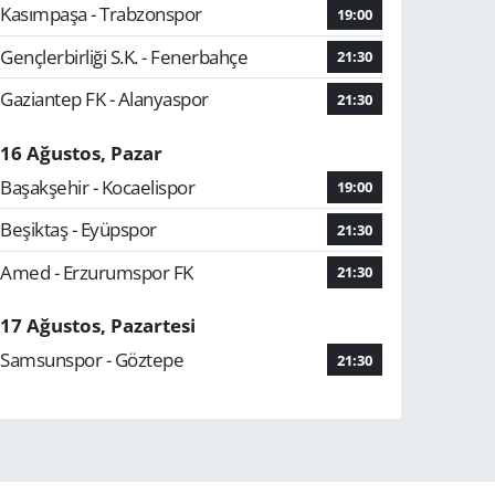
Kasımpaşa - Trabzonspor
19:00
Gençlerbirliği S.K. - Fenerbahçe
21:30
Gaziantep FK - Alanyaspor
21:30
16 Ağustos, Pazar
Başakşehir - Kocaelispor
19:00
Beşiktaş - Eyüpspor
21:30
Amed - Erzurumspor FK
21:30
17 Ağustos, Pazartesi
Samsunspor - Göztepe
21:30