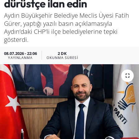
dürüstçe ilan edin
Manisa
Aydın Büyükşehir Belediye Meclis Üyesi Fatih
Gürer, yaptığı yazılı basın açıklamasıyla
Muğla
Aydın’daki CHP’li ilçe belediyelerine tepki
gösterdi.
Politika
08.07.2026 - 22:06
2 DK
Uşak
YAYINLANMA
OKUNMA SÜRESI