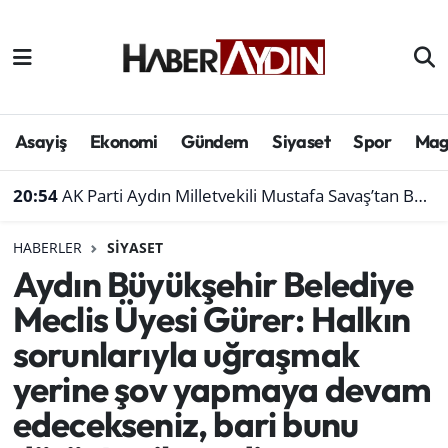
Afyonkarahisar
Aydın Hava Durumu
Bilim ve teknoloji
Aydın Trafik Yoğunluk Haritası
Asayiş
Ekonomi
Gündem
Siyaset
Spor
Mag
Çevre
Süper Lig Puan Durumu ve Fikstür
20:54
AK Parti Aydın Milletvekili Mustafa Savaş’tan Bakan Yumaklı’ya ziyaret
Denizli
Tüm Manşetler
HABERLER
SIYASET
Aydın Büyükşehir Belediye
Genel
Son Dakika Haberleri
Meclis Üyesi Gürer: Halkın
Haber
Haber Arşivi
sorunlarıyla uğraşmak
yerine şov yapmaya devam
Izmir
edecekseniz, bari bunu
Kütahya