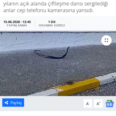
yılanın açık alanda çiftleşme dansı sergilediği
Manisa
anlar cep telefonu kamerasına yansıdı.
15.06.2026 - 12:45
1 DK
Muğla
YAYINLANMA
OKUNMA SÜRESI
Politika
Uşak
Paylaş
-
+
A
A