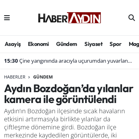
Afyonkarahisar
Aydın Hava Durumu
Bilim ve teknoloji
Aydın Trafik Yoğunluk Haritası
Asayiş
Ekonomi
Gündem
Siyaset
Spor
Mag
Çevre
Süper Lig Puan Durumu ve Fikstür
15:30
Çine yangınında aracıyla uçurumdan yuvarlanmıştı: Bol gelen korseden şikayetçi
Denizli
Tüm Manşetler
HABERLER
GÜNDEM
Aydın Bozdoğan’da yılanlar
Genel
Son Dakika Haberleri
kamera ile görüntülendi
Haber
Haber Arşivi
Aydın’ın Bozdoğan ilçesinde sıcak havaların
etkisini artırmasıyla birlikte yılanlar da
Izmir
çiftleşme dönemine girdi. Bozdoğan ilçe
Kütahya
merkezinde kaydedilen görüntülerde, iki