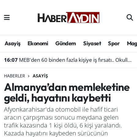
Afyonkarahisar
Aydın Hava Durumu
Bilim ve teknoloji
Aydın Trafik Yoğunluk Haritası
Asayiş
Ekonomi
Gündem
Siyaset
Spor
Mag
Çevre
Süper Lig Puan Durumu ve Fikstür
16:07
MEB'den 60 binden fazla kişiye iş fırsatı.. Okullara personel alınacak
Denizli
Tüm Manşetler
HABERLER
ASAYIŞ
Almanya’dan memleketine
Genel
Son Dakika Haberleri
geldi, hayatını kaybetti
Haber
Haber Arşivi
Afyonkarahisar'da otomobil ile hafif ticari
aracın çarpışması sonucu meydana gelen
Izmir
trafik kazasında 1 kişi öldü, 6 kişi yaralandı.
Kütahya
Kazada hayatını kaybeden sürücünün