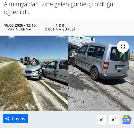
Almanya'dan izine gelen gurbetçi olduğu
Manisa
öğrenildi.
16.06.2026 - 13:15
1 DK
Muğla
YAYINLANMA
OKUNMA SÜRESI
Politika
Uşak
Paylaş
-
+
A
A