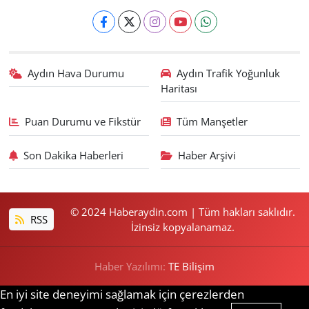
Aydın Hava Durumu
Aydın Trafik Yoğunluk
Haritası
Puan Durumu ve Fikstür
Tüm Manşetler
Son Dakika Haberleri
Haber Arşivi
© 2024 Haberaydin.com | Tüm hakları saklıdır.
RSS
İzinsiz kopyalanamaz.
Haber Yazılımı:
TE Bilişim
En iyi site deneyimi sağlamak için çerezlerden