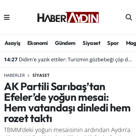
Afyonkarahisar
Aydın Hava Durumu
Bilim ve teknoloji
Aydın Trafik Yoğunluk Haritası
Asayiş
Ekonomi
Gündem
Siyaset
Spor
Mag
Çevre
Süper Lig Puan Durumu ve Fikstür
14:27
Didim’e yazık ettiler: Turizmin gözbebeği çöp dağlarına teslim oluyor
Denizli
Tüm Manşetler
HABERLER
SIYASET
AK Partili Sarıbaş’tan
Genel
Son Dakika Haberleri
Efeler’de yoğun mesai:
Haber
Haber Arşivi
Hem vatandaşı dinledi hem
rozet taktı
Izmir
TBMM’deki yoğun mesaisinin ardından Aydın’a
Kütahya