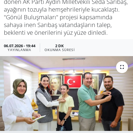
dönen AK Parti Aydın Milletvekili Seda Sarıbaş,
ayağının tozuyla hemşehrileriyle kucaklaştı.
Manisa
"Gönül Buluşmaları" projesi kapsamında
sahaya inen Sarıbaş vatandaşların talep,
Muğla
beklenti ve önerilerini yüz yüze dinledi.
Politika
06.07.2026 - 19:44
2 DK
YAYINLANMA
OKUNMA SÜRESI
Uşak