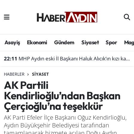
Afyonkarahisar
Aydın Hava Durumu
Bilim ve teknoloji
Aydın Trafik Yoğunluk Haritası
Asayiş
Ekonomi
Gündem
Siyaset
Spor
Mag
Çevre
Süper Lig Puan Durumu ve Fikstür
22:11
MHP Aydın eski İl Başkanı Haluk Alıcık’ın kızı kaza geçirdi
Denizli
Tüm Manşetler
HABERLER
SIYASET
AK Partili
Genel
Son Dakika Haberleri
Kendirlioğlu’ndan Başkan
Haber
Haber Arşivi
Çerçioğlu’na teşekkür
Izmir
AK Parti Efeler İlçe Başkanı Oğuz Kendirlioğlu,
Aydın Büyükşehir Belediyesi tarafından
Kütahya
tamamlanarak hizmete açılan Doğu Aydın