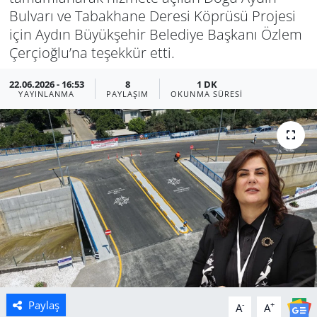
Bulvarı ve Tabakhane Deresi Köprüsü Projesi
Manisa
için Aydın Büyükşehir Belediye Başkanı Özlem
Çerçioğlu’na teşekkür etti.
Muğla
22.06.2026 - 16:53
8
1 DK
YAYINLANMA
PAYLAŞIM
OKUNMA SÜRESI
Politika
Uşak
Paylaş
-
+
A
A